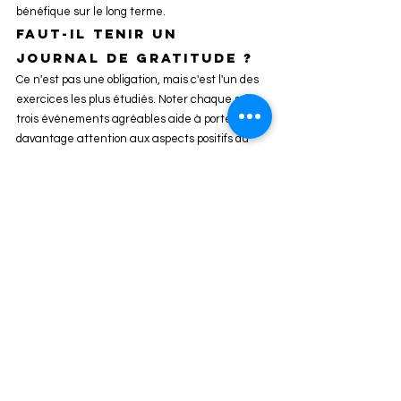
bénéfique sur le long terme.
Faut-il tenir un 
journal de gratitude ?
Ce n'est pas une obligation, mais c'est l'un des 
exercices les plus étudiés. Noter chaque soir 
trois événements agréables aide à porter 
davantage attention aux aspects positifs du 
quotidien. Avec le temps, ce simple rituel peut 
transformer la manière dont on perçoit sa 
journée.
Aller plus loin avec 
Challenge Bonheur
Pour ceux qui souhaitent approfondir cette 
démarche, Challenge Bonheur propose des 
ressources et des programmes adaptés. 
L’objectif est de rendre la psychologie positive 
accessible et pratique pour le quotidien, afin 