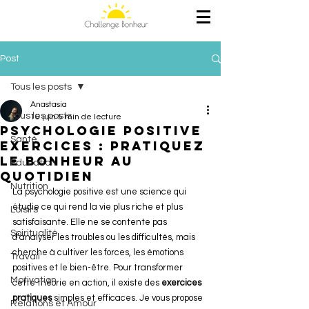
Post
Tous les posts
Anastasia
Tous les posts
16 juin
5 min de lecture
Psychologie positive
Santé
exercices : Pratiquez
le bonheur au
Education
quotidien
Nutrition
La psychologie positive est une science qui 
étudie ce qui rend la vie plus riche et plus 
Loisirs
satisfaisante. Elle ne se contente pas 
Spiritualité
d’analyser les troubles ou les difficultés, mais 
cherche à cultiver les forces, les émotions 
Travail
positives et le bien-être. Pour transformer 
Motivation
cette théorie en action, il existe des 
exercices 
pratiques
 simples et efficaces. Je vous propose 
Relations et Amour