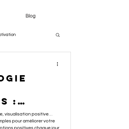
Blog
tivation
ogie
s :
z le
, visualisation positive…
 au
mples pour améliorer votre
otions positives chaque jour.