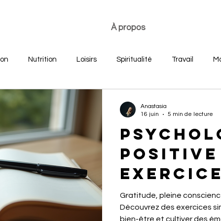
À propos
ion
Nutrition
Loisirs
Spiritualité
Travail
Mo
re
Développement personnel
Bonheur des jeunes
Anastasia
16 juin
5 min de lecture
Psychol
positive
exercice
Pratique
Gratitude, pleine conscience
bonheur
Découvrez des exercices si
bien-être et cultiver des ém