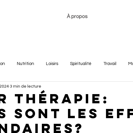
À propos
ion
Nutrition
Loisirs
Spiritualité
Travail
Mo
 2024
3 min de lecture
re
Développement personnel
Bonheur des jeunes
r thérapie:
s sont les ef
ndaires?