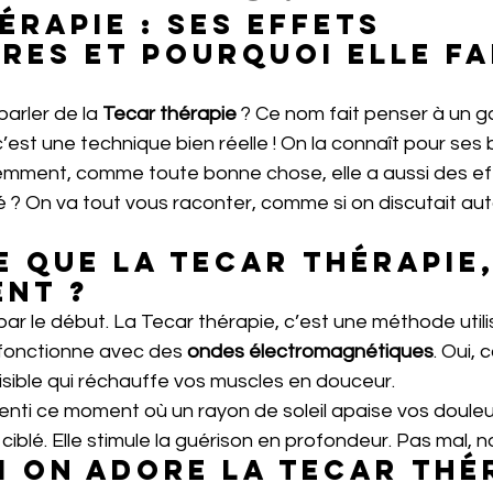
érapie : ses effets 
res et pourquoi elle fa
arler de la 
Tecar thérapie
 ? Ce nom fait penser à un 
c’est une technique bien réelle ! On la connaît pour ses b
demment, comme toute bonne chose, elle a aussi des ef
é ? On va tout vous raconter, comme si on discutait aut
e que la Tecar thérapie,
nt ?
r le début. La Tecar thérapie, c’est une méthode utili
 fonctionne avec des
 ondes électromagnétiques
. Oui,
isible qui réchauffe vos muscles en douceur.
nti ce moment où un rayon de soleil apaise vos douleur
 ciblé. Elle stimule la guérison en profondeur. Pas mal, n
 on adore la Tecar thér