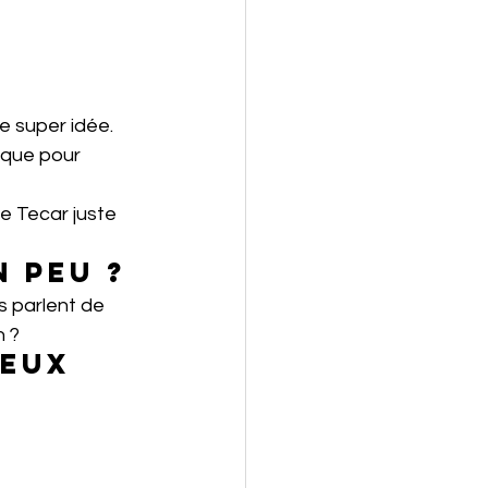
e super idée. 
aque pour 
e Tecar juste 
 peu ?
s parlent de 
n ?
ieux