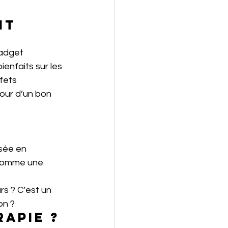
it 
gadget 
ienfaits sur les 
fets 
our d’un bon 
 
sée en 
 comme une 
s ? C’est un 
on ?
apie ?