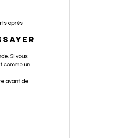
rts après 
ssayer 
de. Si vous 
st comme un 
te avant de 
 