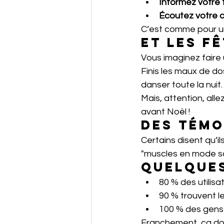
Informez votre 
Écoutez votre c
C’est comme pour un 
Et les f
Vous imaginez faire 
Finis les maux de do
danser toute la nuit.
Mais, attention, all
avant Noël !
Des témo
Certains disent qu’
"muscles en mode sa
Quelques
80 % des utilisa
90 % trouvent le
100 % des gens
Franchement, ça don