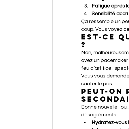
Fatigue après l
Sensibilité accr
Ça ressemble un peu 
coup. Vous voyez ce 
Est-ce q
?
Non, malheureusemen
avez un pacemaker o
feu d’artifice : spe
Vous vous demandez 
sauter le pas.
Peut-on 
secondai
Bonne nouvelle : oui,
désagréments :
Hydratez-vous 