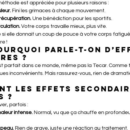
méthode est appréciée pour plusieurs raisons :
uleur.
 Fini les grimaces à chaque mouvement.
 récupération.
 Une bénédiction pour les sportifs.
rculation.
 Votre corps travaille mieux, plus vite.
si elle donnait un coup de pouce à votre corps fatigué
re !
ourquoi parle-t-on d’ef
res ?
est parfait dans ce monde, même pas la Tecar. Comme t
ques inconvénients. Mais rassurez-vous, rien de dramati
nt les effets secondair
s ?
ver, parfois :
aleur intense.
 Normal, vu que ça chauffe en profondeur
 peau.
 Rien de grave, juste une réaction au traitement.