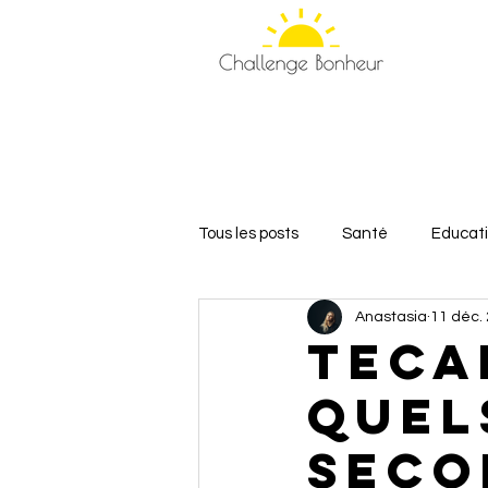
Tous les posts
Santé
Educat
Anastasia
11 déc.
Relations et Amour
Bien-êt
Teca
Quel
seco