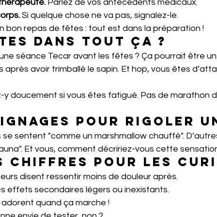
thérapeute.
 Parlez de vos antécédents médicaux.
orps.
 Si quelque chose ne va pas, signalez-le.
bon repas de fêtes : tout est dans la préparation !
êtes dans tout ça ?
une séance Tecar avant les fêtes ? Ça pourrait être un
s après avoir trimballé le sapin. Et hop, vous êtes d’att
ez-y doucement si vous êtes fatigué. Pas de marathon d
ignages pour rigoler un
ils se sentent "comme un marshmallow chauffé". D’autre
una". Et vous, comment décririez-vous cette sensatio
 chiffres pour les cur
teurs disent ressentir moins de douleur après.
s effets secondaires légers ou inexistants.
 adorent quand ça marche !
ne envie de tester, non ?