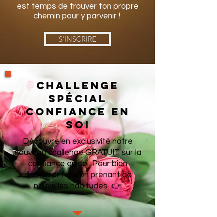
est temps de trouver ton propre
chemin pour y parvenir !
S'INSCRIRE
challenge
spÉcial
Confiance en
soi
Découvre en exclusivité notre
nouveau challenge GRATUIT sur la
confiance en soi. Pour bien
démarrer l'été en prenant de
nouvelles habitudes 👉