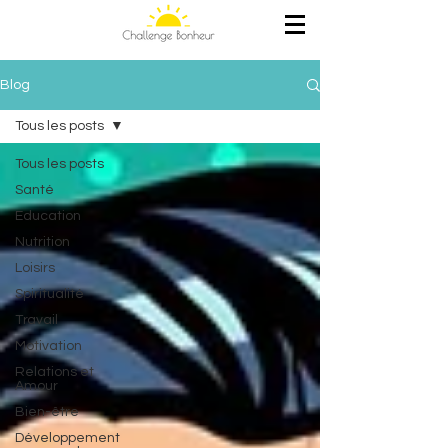
Blog
Tous les posts
Tous les posts
Santé
Education
Nutrition
Loisirs
Spiritualité
Travail
Motivation
Relations et
Amour
Bien-être
Développement