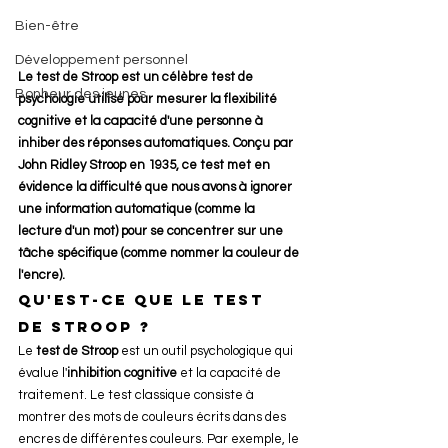
Bien-être
Développement personnel
Le test de Stroop est un célèbre test de 
Bonheur des jeunes
psychologie utilisé pour mesurer la flexibilité 
cognitive et la capacité d'une personne à 
inhiber des réponses automatiques. Conçu par 
John Ridley Stroop en 1935, ce test met en 
évidence la difficulté que nous avons à ignorer 
une information automatique (comme la 
lecture d'un mot) pour se concentrer sur une 
tâche spécifique (comme nommer la couleur de 
l'encre).
qu'est-ce que le test 
de stroop ?
Le 
test de Stroop
 est un outil psychologique qui 
évalue l'
inhibition cognitive
 et la capacité de 
traitement. Le test classique consiste à 
montrer des mots de couleurs écrits dans des 
encres de différentes couleurs. Par exemple, le 