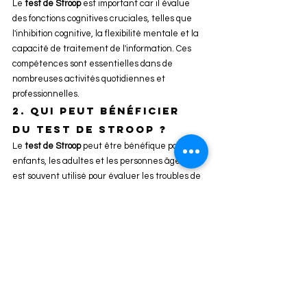
Le 
test de Stroop
 est important car il évalue 
des fonctions cognitives cruciales, telles que 
l'inhibition cognitive, la flexibilité mentale et la 
capacité de traitement de l'information. Ces 
compétences sont essentielles dans de 
nombreuses activités quotidiennes et 
professionnelles.
2. qui peut bénéficier 
du test de stroop ?
Le 
test de Stroop
 peut être bénéfique pour les 
enfants, les adultes et les personnes âgées. Il 
est souvent utilisé pour évaluer les troubles de 
l'attention, les dysfonctionnements exécutifs, 
les lésions cérébrales et les maladies 
neurodégénératives comme la maladie 
d'Alzheimer.
3. combien de temps 
dure le test de stroop ?
Le 
test de Stroop
 est relativement court, 
généralement entre 5 et 10 minutes, en 