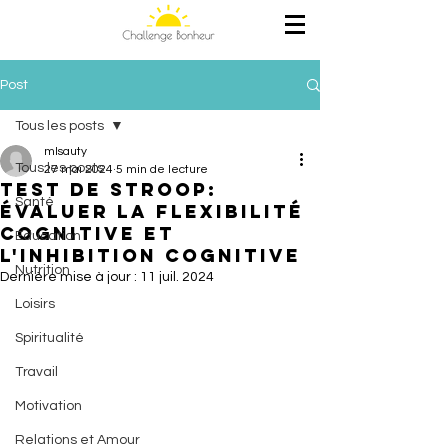
Post
Tous les posts
mlsauty
Tous les posts
27 mai 2024
5 min de lecture
Test de stroop:
Santé
Évaluer la flexibilité
cognitive et
Education
l'inhibition cognitive
Nutrition
Dernière mise à jour :
11 juil. 2024
Loisirs
Spiritualité
Travail
Motivation
Relations et Amour