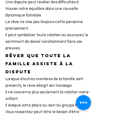
Une dispute peut révéler des difficultés à 
trouver votre équilibre dans une nouvelle 
dynamique familiale.
Le rêve ne vise pas toujours cette personne 
précisément.
Il peut symboliser toute relation où vous avez le 
sentiment de devoir constamment faire vos 
preuves.
Rêver que toute la 
famille assiste à la 
dispute
Lorsque d'autres membres de la famille sont 
présents, le rêve élargit son message.
Il ne concerne plus seulement la relation mère-
enfant.
Il évoque votre place au sein du groupe familial.
Vous ressentez peut-être le besoin d'être 
davantage écouté, respecté ou compris.
Chez certaines personnes, ce rêve apparaît 
lors des réunions familiales, des héritages ou 