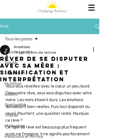
Post
Tous les posts
Anastasia
Tous les posts
11 juil.
15 min de lecture
Rêver de se disputer
Santé
avec sa mère :
signification et
Education
interprétation
Nutrition
Vous vous réveillez avec le cœur un peu lourd. 
Dans votre rêve, vous vous disputiez avec votre 
Loisirs
mère. Les mots étaient durs. Les émotions 
Spiritualité
semblaient bien réelles. Puis tout disparaît au 
réveil. Pourtant, une question reste. Pourquoi 
Travail
ce rêve ?
Motivation
Ce type de rêve est beaucoup plus fréquent 
qu'on ne l'imagine. Il ne signifie pas forcément 
Relations et Amour