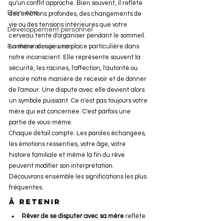
qu'un conflit approche. Bien souvent, il reflète 
Bien-être
des émotions profondes, des changements de 
vie ou des tensions intérieures que votre 
Développement personnel
cerveau tente d'organiser pendant le sommeil.
Bonheur des jeunes
La mère occupe une place particulière dans 
notre inconscient. Elle représente souvent la 
sécurité, les racines, l'affection, l'autorité ou 
encore notre manière de recevoir et de donner 
de l'amour. Une dispute avec elle devient alors 
un symbole puissant. Ce n'est pas toujours votre 
mère qui est concernée. C'est parfois une 
partie de vous-même.
Chaque détail compte. Les paroles échangées, 
les émotions ressenties, votre âge, votre 
histoire familiale et même la fin du rêve 
peuvent modifier son interprétation.
Découvrons ensemble les significations les plus 
fréquentes.
À retenir
Rêver de se disputer avec sa mère
 reflète 