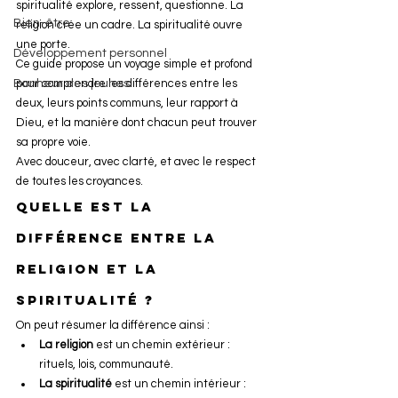
spiritualité explore, ressent, questionne. La 
Bien-être
religion crée un cadre. La spiritualité ouvre 
une porte.
Développement personnel
Ce guide propose un voyage simple et profond 
Bonheur des jeunes
pour comprendre les différences entre les 
deux, leurs points communs, leur rapport à 
Dieu, et la manière dont chacun peut trouver 
sa propre voie.
Avec douceur, avec clarté, et avec le respect 
de toutes les croyances.
Quelle est la 
différence entre la 
religion et la 
spiritualité ?
On peut résumer la différence ainsi :
La religion
 est un chemin extérieur : 
rituels, lois, communauté.
La spiritualité
 est un chemin intérieur : 