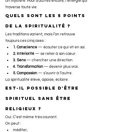
un mystère. Pour d'autres encore, l’énergie qui 
traverse toute vie.
Quels sont les 5 points 
de la spiritualité ?
Les traditions varient, mais l’on retrouve 
toujours ces cinq axes :
1. Conscience
 — écouter ce qui vit en soi.
2. Intériorité
 — se relier à son cœur.
3. Sens
 — chercher une direction.
4. Transformation
 — devenir plus vrai.
5. Compassion
 — s’ouvrir à l’autre.
La spiritualité élève, apaise, éclaire.
Est-il possible d'être 
spirituel sans être 
religieux ?
Oui. C’est même très courant.
On peut :
méditer,