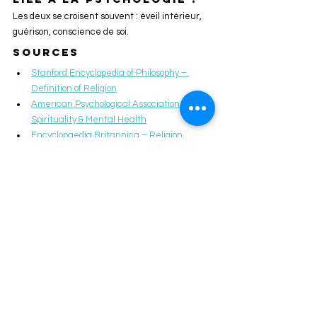
Les deux se croisent souvent : éveil intérieur, 
guérison, conscience de soi.
Sources
Stanford Encyclopedia of Philosophy – 
Definition of Religion
American Psychological Association – 
Spirituality & Mental Health
Encyclopaedia Britannica – Religion
Met Museum – Spirituality in World 
Cultures
Note de l’autrice
Je suis 
Camille Aubert
. Je me souviens d’une 
conversation au calme, dans un petit café 
parisien, avec une amie qui m’a dit : “Je ne sais 
pas si je suis religieuse ou spirituelle. Je 
cherche juste ce qui me rend vraie.”
Cette phrase m’a accompagnée longtemps. 
J’ai compris que pour beaucoup, la question 
n’est pas de choisir, mais de reconnaître le 