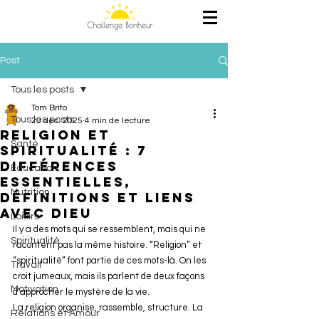
Post
Tous les posts
Tom Brito
Tous les posts
23 déc. 2025
4 min de lecture
Religion et
Santé
spiritualité : 7
différences
Education
essentielles,
Nutrition
définitions et liens
avec Dieu
Loisirs
Il y a des mots qui se ressemblent, mais qui ne 
Spiritualité
racontent pas la même histoire. “Religion” et 
“spiritualité” font partie de ces mots-là. On les 
Travail
croit jumeaux, mais ils parlent de deux façons 
Motivation
d’approcher le mystère de la vie.
La religion organise, rassemble, structure. La 
Relations et Amour