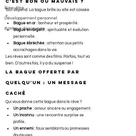
c’est bon ou mauvais ?
Bien-être
Tout dépend. La bague brille ou elle est cassée 
?
Développement personnel
Bague en or
 : bonheur et prospérité.
Bonheur des jeunes
Bague en argent
 : spiritualité et évolution 
personnelle.
Bague ébréchée
 : attention aux petits 
accrochages dans la vie.
Les rêves sont comme des films. Parfois, tout va 
bien. D’autres fois, il y a du suspense !
La bague offerte par 
quelqu'un : un message 
caché
Qui vous donne cette bague dans le rêve ?
Un proche
 : amour sincère ou engagement.
Un inconnu
 : une rencontre surprise se 
profile.
Un ennemi
 : faux semblants ou promesses 
douteuses.