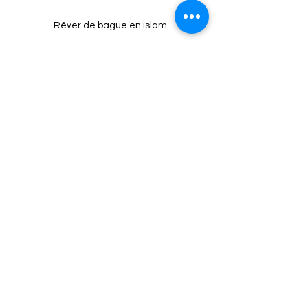
Rêver de bague en islam
Relations et Amour
Spiritualité
Voir tout
Posts récents