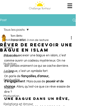
Post
Tous les posts
Tom Brito
Tous les posts
3 janv. 2025
3 min de lecture
Rêver de recevoir une
Santé
bague en islam
Rêver de recevoir une bague en islam, c’est 
Education
comme ouvrir un cadeau mystérieux. On ne 
Nutrition
sait jamais vraiment ce qui se cache derrière. 
La bague, c’est un symbole fort.
Loisirs
On parle de 
fiançailles, d’amour, 
Spiritualité
d’engagement
. Mais aussi de 
pouvoir et de 
chance
. Alors, qu’est-ce que ce rêve essaie de 
Travail
dire ?
Motivation
Une bague dans un rêve, 
Relations et Amour