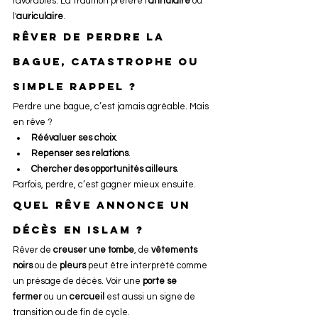
favorables. La tradition préfère l'
annulaire
 ou 
l'
auriculaire
.
Rêver de perdre la 
bague, catastrophe ou 
simple rappel ?
Perdre une bague, c’est jamais agréable. Mais 
en rêve ?
Réévaluer ses choix
.
Repenser ses relations
.
Chercher des opportunités ailleurs
.
Parfois, perdre, c’est gagner mieux ensuite.
Quel rêve annonce un 
décès en islam ?
Rêver de 
creuser une tombe
, de 
vêtements 
noirs
 ou de 
pleurs
 peut être interprété comme 
un présage de décès. Voir une 
porte se 
fermer
 ou un 
cercueil
 est aussi un signe de 
transition ou de fin de cycle.