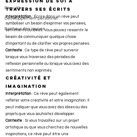
Expression de soi à 
Bien-être
travers ses écrits
Interprétation
 : Écrire dans un rêve peut 
Développement personnel
symboliser un besoin d'exprimer vos pensées, 
Bonheur des jeunes
sentiments ou idées. Vous pouvez ressentir le 
besoin de communiquer quelque chose 
d'important ou de clarifier vos propres pensées.
Contexte
 : Ce type de rêve peut survenir 
lorsque vous traversez des périodes de 
réflexion personnelle ou lorsque vous avez des 
sentiments non exprimés.
Créativité et 
imagination
Interprétation
 : Ce rêve peut également 
refléter votre créativité et votre imagination. Il 
peut indiquer que vous avez des idées ou des 
projets que vous souhaitez développer.
Contexte
 : Si vous travaillez sur un projet 
artistique ou que vous cherchez de nouvelles 
inspirations, ce rêve peut être une 