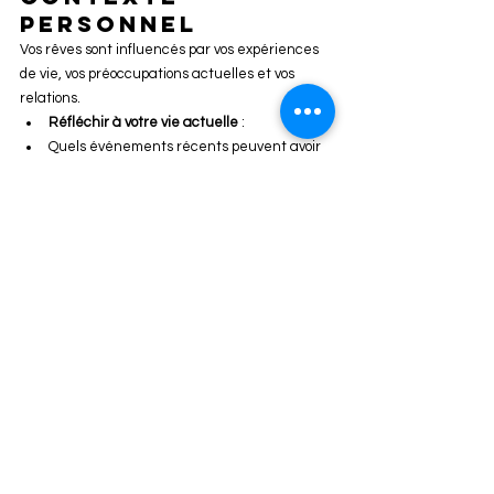
Personnel
Vos rêves sont influencés par vos expériences 
de vie, vos préoccupations actuelles et vos 
relations.
Réfléchir à votre vie actuelle
 :
Quels événements récents peuvent avoir 
déclenché ce rêve ?
Y a-t-il des situations stressantes ou des 
décisions importantes à prendre ?
Comment votre vie personnelle ou 
professionnelle peut-elle être liée au rêve 
?
5. 
Utiliser des 
Outils 
d'Interprétation
Il existe de nombreux livres et sites web sur 
l'interprétation des rêves qui peuvent vous 
aider à déchiffrer des symboles courants. 
Cependant, gardez à l'esprit que 