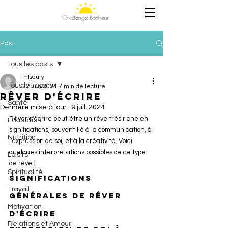
Post
Tous les posts
mlsauty
Tous les posts
22 juin 2024
7 min de lecture
Rêver d'écrire
Santé
Dernière mise à jour :
9 juil. 2024
Rêver d'écrire peut être un rêve très riche en 
Education
significations, souvent lié à la communication, à 
Nutrition
l'expression de soi, et à la créativité. Voici 
quelques interprétations possibles de ce type 
Loisirs
de rêve :
Spiritualité
Significations 
Travail
Générales de Rêver 
Motivation
d'Écrire
Relations et Amour