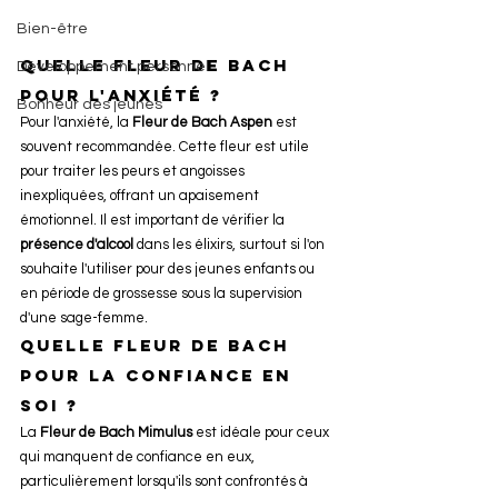
Bien-être
Quelle fleur de Bach 
Développement personnel
pour l'anxiété ?
Bonheur des jeunes
Pour l'anxiété, la 
Fleur de Bach Aspen
 est 
souvent recommandée. Cette fleur est utile 
pour traiter les peurs et angoisses 
inexpliquées, offrant un apaisement 
émotionnel. Il est important de vérifier la 
présence d'alcool
 dans les élixirs, surtout si l'on 
souhaite l'utiliser pour des jeunes enfants ou 
en période de grossesse sous la supervision 
d'une sage-femme.
Quelle fleur de Bach 
pour la confiance en 
soi ?
La 
Fleur de Bach Mimulus
 est idéale pour ceux 
qui manquent de confiance en eux, 
particulièrement lorsqu'ils sont confrontés à 