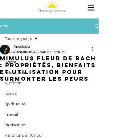
Post
Tous les posts
Anastasia
Tous les posts
20 août 2024
6 min de lecture
Mimulus Fleur de Bach
Santé
: Propriétés, bienfaits
et utilisation pour
Education
surmonter les peurs
Nutrition
Loisirs
Spiritualité
Travail
Motivation
Relations et Amour