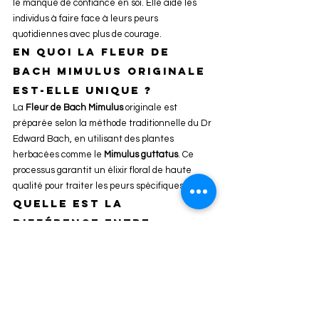
le manque de confiance en soi. Elle aide les 
individus à faire face à leurs peurs 
quotidiennes avec plus de courage.
En quoi la Fleur de 
Bach Mimulus originale 
est-elle unique ?
La 
Fleur de Bach Mimulus
 originale est 
préparée selon la méthode traditionnelle du Dr 
Edward Bach, en utilisant des plantes 
herbacées comme le 
Mimulus guttatus
. Ce 
processus garantit un élixir floral de haute 
qualité pour traiter les peurs spécifiques.
Quelle est la 
différence entre 
Mimulus et White 
Mimulus ?
Le 
White Mimulus
 est une variante moins 
connue, souvent associée à des peurs plus 
subtiles et des anxiétés moins prononcées. 