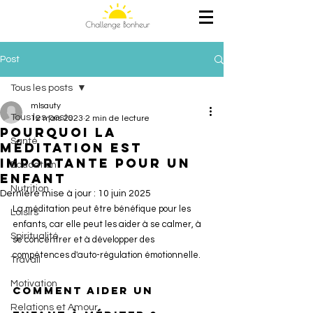
Post
Tous les posts
mlsauty
Tous les posts
12 mars 2023
2 min de lecture
Pourquoi la
Santé
Méditation est
importante pour un
Education
enfant
Nutrition
Dernière mise à jour :
10 juin 2025
La méditation peut être bénéfique pour les 
Loisirs
enfants, car elle peut les aider à se calmer, à 
Spiritualité
se concentrer et à développer des 
compétences d'auto-régulation émotionnelle. 
Travail
Motivation
Comment aider un 
Relations et Amour