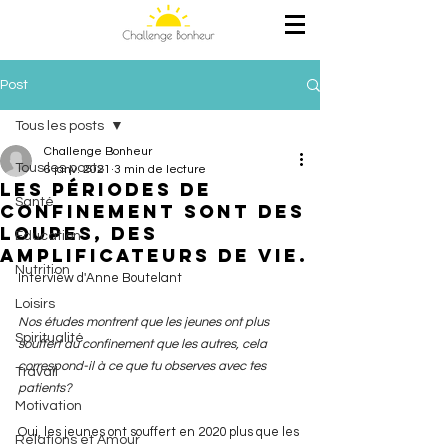
Post
Tous les posts
Challenge Bonheur
Tous les posts
6 janv. 2021
3 min de lecture
Les périodes de
Santé
confinement sont des
loupes, des
Education
amplificateurs de vie.
Nutrition
Interview d'Anne Boutelant
Loisirs
Nos études montrent que les jeunes ont plus 
Spiritualité
souffert du confinement que les autres, cela 
correspond-il à ce que tu observes avec tes 
Travail
patients? 
Motivation
Oui, les jeunes ont souffert en 2020 plus que les 
Relations et Amour