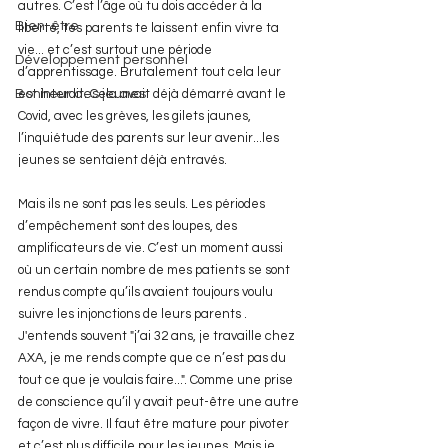
autres. C’est l’âge où tu dois accéder à la 
Bien-être
liberté, tes parents te laissent enfin vivre ta 
vie... et c’est surtout une période 
Développement personnel
d’apprentissage. Brutalement tout cela leur 
Bonheur des jeunes
est interdit. Cela avait déjà démarré avant le 
Covid, avec les grèves, les gilets jaunes, 
l’inquiétude des parents sur leur avenir...les 
jeunes se sentaient déjà entravés.
Mais ils ne sont pas les seuls. Les périodes 
d’empêchement sont des loupes, des 
amplificateurs de vie. C’est un moment aussi 
où un certain nombre de mes patients se sont 
rendus compte qu’ils avaient toujours voulu 
suivre les injonctions de leurs parents . 
J'entends souvent "j’ai 32 ans, je travaille chez 
AXA, je me rends compte que ce n’est pas du 
tout ce que je voulais faire...". Comme une prise 
de conscience qu’il y avait peut-être une autre 
façon de vivre. Il faut être mature pour pivoter 
et c’est plus difficile pour les jeunes. Mais je 