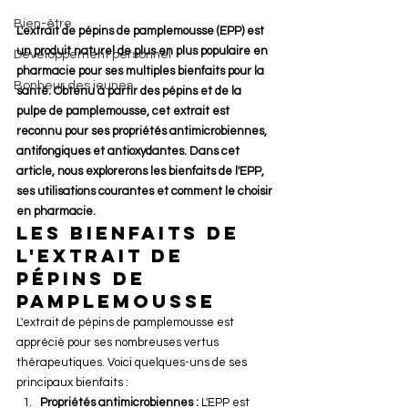
Bien-être
L'extrait de pépins de pamplemousse (EPP) est 
un produit naturel de plus en plus populaire en 
Développement personnel
pharmacie pour ses multiples bienfaits pour la 
Bonheur des jeunes
santé. Obtenu à partir des pépins et de la 
pulpe de pamplemousse, cet extrait est 
reconnu pour ses propriétés antimicrobiennes, 
antifongiques et antioxydantes. Dans cet 
article, nous explorerons les bienfaits de l'EPP, 
ses utilisations courantes et comment le choisir 
en pharmacie.
Les Bienfaits de 
l'Extrait de 
Pépins de 
Pamplemousse
L'extrait de pépins de pamplemousse est 
apprécié pour ses nombreuses vertus 
thérapeutiques. Voici quelques-uns de ses 
principaux bienfaits :
Propriétés antimicrobiennes :
 L'EPP est 