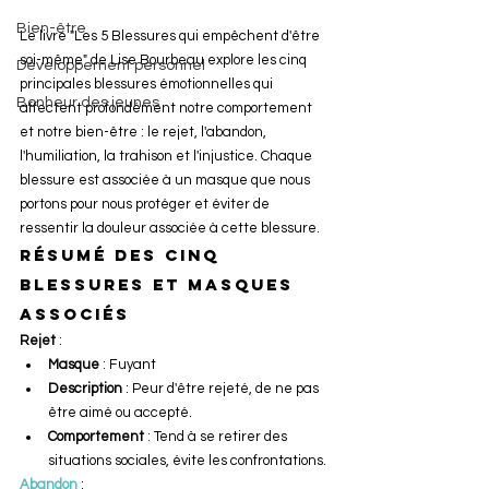
Bien-être
Le livre "Les 5 Blessures qui empêchent d'être 
soi-même" de Lise Bourbeau explore les cinq 
Développement personnel
principales blessures émotionnelles qui 
Bonheur des jeunes
affectent profondément notre comportement 
et notre bien-être : le rejet, l'abandon, 
l'humiliation, la trahison et l'injustice. Chaque 
blessure est associée à un masque que nous 
portons pour nous protéger et éviter de 
ressentir la douleur associée à cette blessure.
Résumé des Cinq 
Blessures et Masques 
Associés
Rejet
 :
Masque
 : Fuyant
Description
 : Peur d'être rejeté, de ne pas 
être aimé ou accepté.
Comportement
 : Tend à se retirer des 
situations sociales, évite les confrontations.
Abandon
 :