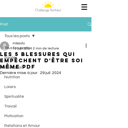
Post
Tous les posts
mlsauty
Tous les posts
13 juin 2024
2 min de lecture
Les 5 blessures qui
Santé
empêchent d'être soi
même pdf
Education
Dernière mise à jour :
29 juil. 2024
Nutrition
Loisirs
Spiritualité
Travail
Motivation
Relations et Amour