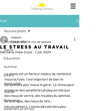
Post
Tous les posts
mlsauty
Tous les posts
6 sept. 2022
6 min de lecture
Le stress au travail
Santé
Dernière mise à jour :
7 juil. 2024
Education
Nutrition
Le stress est un facteur majeur de nombreux 
Loisirs
maux actuels. Il est important de bien le 
Spiritualité
comprendre pour mieux le gérer. Le stress peut 
provoquer des symptômes physiques tels que 
Travail
des maux de ventre, des troubles du sommeil, 
Motivation
de la fatigue, des maux de tête... 
Heureusement, il existe des solutions pour 
Relations et Amour