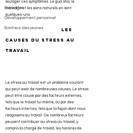
soulager ces symptômes. Le gua sha, le 
Bien-être
massage et les soins naturels en sont 
quelques-uns.
Développement personnel
Bonheur des jeunes
                           Les 
Causes du stress au 
travail
Le stress au travail est un problème courant 
qui peut avoir de nombreuses causes. Le stress 
peut être causé par des facteurs externes, 
tels que le travail lui-même, ou par des 
facteurs internes, tels que la façon dont nous 
réagissons au travail. De nombreux facteurs 
peuvent contribuer au stress au travail, y 
compris la charge de travail, les horaires de 