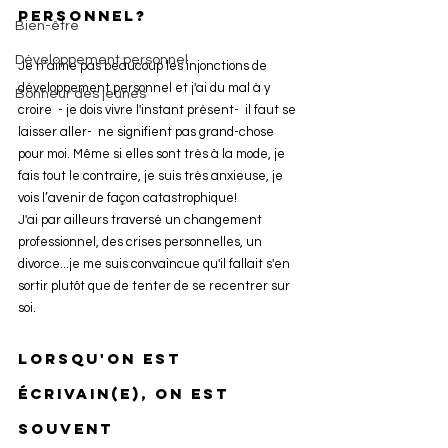
personnel?
Bien-être
Développement personnel
Je n’aime pas beaucoup les injonctions de 
développement personnel et j'ai du mal à y 
Bonheur des jeunes
croire  - je dois vivre l'instant présent-  il faut se 
laisser aller-  ne signifient pas grand-chose 
pour moi. Même si elles sont très à la mode, je 
fais tout le contraire, je suis très anxieuse, je 
vois l’avenir de façon catastrophique!
J'ai par ailleurs traversé un changement 
professionnel, des crises personnelles, un 
divorce...je me suis convaincue qu'il fallait s'en 
sortir plutôt que de tenter de se recentrer sur 
soi. 
Lorsqu'on est 
écrivain(e), on est 
souvent 