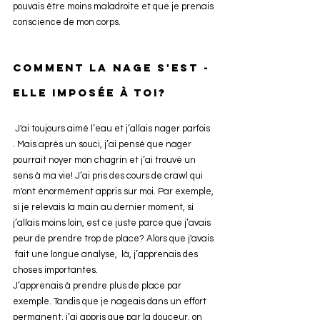
pouvais être moins maladroite et que je prenais 
conscience de mon corps.
Comment la nage s'est -
elle imposée à toi? 
 J'ai toujours aimé l’eau et j’allais nager parfois 
. Mais après un souci, j’ai pensé que nager 
pourrait noyer mon chagrin et j’ai trouvé un 
sens à ma vie! J’ai pris des cours de crawl qui 
m'ont énormément appris sur moi. Par exemple, 
si je relevais la main au dernier moment, si 
j’allais moins loin, est ce juste parce que j’avais 
peur de prendre trop de place? Alors que j'avais 
 fait une longue analyse,  là, j’apprenais des 
choses importantes. 
J’apprenais à prendre plus de place par 
exemple. Tandis que je nageais dans un effort 
permanent, j’ai appris que par la douceur, on 