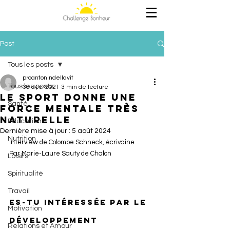
Post
Tous les posts
proantonindellavit
Tous les posts
30 déc. 2021
3 min de lecture
Le sport donne une
Santé
force mentale très
naturelle
Education
Dernière mise à jour :
5 août 2024
Nutrition
Interview de Colombe Schneck, écrivaine 
Par Marie-Laure Sauty de Chalon
Loisirs
Spiritualité
Travail
Es-tu intéressée par le 
Motivation
développement 
Relations et Amour