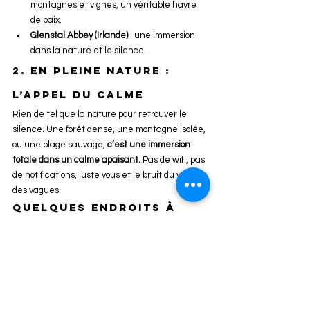
montagnes et vignes, un véritable havre 
de paix.
Glenstal Abbey (Irlande)
 : une immersion 
dans la nature et le silence.
2. En pleine nature : 
l’appel du calme
Rien de tel que la nature pour retrouver le 
silence. Une forêt dense, une montagne isolée, 
ou une plage sauvage, 
c’est une immersion 
totale dans un calme apaisant.
 Pas de wifi, pas 
de notifications, juste vous et le bruit du vent ou 
des vagues.
Quelques endroits à 
explorer :
Les Alpes françaises : des refuges isolés 
pour couper avec le monde.
La Laponie suédoise : parfaite pour un 
silence enneigé et magique.
Le désert du Sahara : un silence presque 