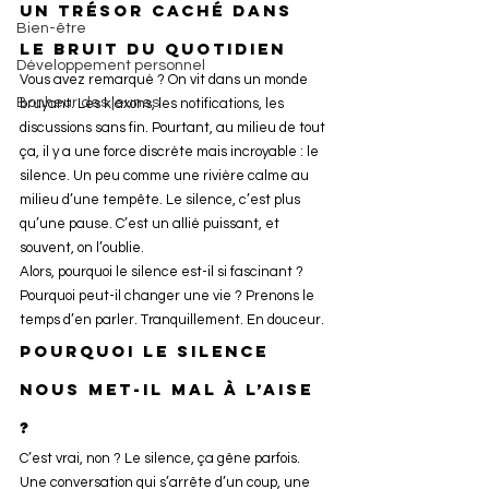
un trésor caché dans 
Bien-être
le bruit du quotidien
Développement personnel
Vous avez remarqué ? On vit dans un monde 
Bonheur des jeunes
bruyant. Les klaxons, les notifications, les 
discussions sans fin. Pourtant, au milieu de tout 
ça, il y a une force discrète mais incroyable : le 
silence. Un peu comme une rivière calme au 
milieu d’une tempête. Le silence, c’est plus 
qu’une pause. C’est un allié puissant, et 
souvent, on l’oublie.
Alors, pourquoi le silence est-il si fascinant ? 
Pourquoi peut-il changer une vie ? Prenons le 
temps d’en parler. Tranquillement. En douceur.
Pourquoi le silence 
nous met-il mal à l’aise 
?
C’est vrai, non ? Le silence, ça gêne parfois. 
Une conversation qui s’arrête d’un coup, une 