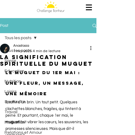
Post
Tous les posts
Anastasia
Tous les posts
1 mai 2025
4 min de lecture
La signification
Santé
spirituelle du muguet
Education
Le muguet du 1er mai : 
Nutrition
une fleur, un message, 
Loisirs
une mémoire
Spiritualité
Il suffit d’un brin. Un tout petit. Quelques 
clochettes blanches, fragiles, qui tintent à 
Travail
peine. Et pourtant, chaque 1er mai, le 
muguet
 fait vibrer les cœurs, les souvenirs, les 
Motivation
promesses silencieuses. Mais que dit-il 
Relations et Amour