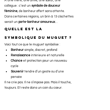
À une mère, une amie, une sœur, une 
collègue : c’est un 
symbole de douceur 
féminine
, de bonheur offert sans attente.
Dans certaines régions, un brin à 13 clochettes 
serait un 
porte-bonheur amoureux
…
Quelle est la 
symbolique du muguet ?
Voici tout ce que le muguet symbolise :
Bonheur
 simple, discret, profond
Renaissance
 intérieure et naturelle
Chance
 et protection pour un nouveau 
cycle
Souvenir
 tendre d’un geste ou d’une 
pensée
Il ne crie pas. Il ne s’impose pas. Mais il touche, 
toujours. Et reste dans un coin du cœur.