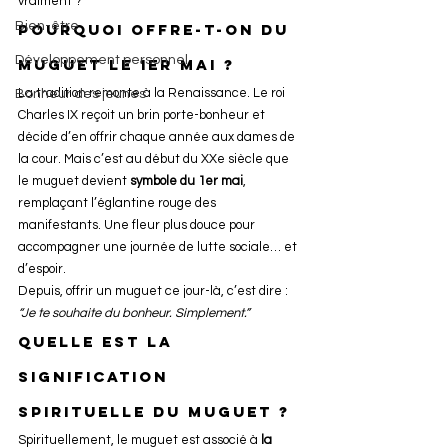
vraiment ?
Bien-être
Pourquoi offre-t-on du 
Développement personnel
muguet le 1er mai ?
La tradition remonte à la Renaissance. Le roi 
Bonheur des jeunes
Charles IX reçoit un brin porte-bonheur et 
décide d’en offrir chaque année aux dames de 
la cour. Mais c’est au début du XXe siècle que 
le muguet devient 
symbole du 1er mai
, 
remplaçant l’églantine rouge des 
manifestants. Une fleur plus douce pour 
accompagner une journée de lutte sociale… et 
d’espoir.
Depuis, offrir un muguet ce jour-là, c’est dire : 
“Je te souhaite du bonheur. Simplement.”
Quelle est la 
signification 
spirituelle du muguet ?
Spirituellement, le muguet est associé à 
la 