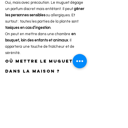
Oui, mais avec précaution. Le muguet dégage 
un parfum discret mais entêtant. Il peut 
gêner 
les personnes sensibles
 ou allergiques. Et 
surtout : toutes les parties de la plante sont 
toxiques en cas d’ingestion
.
On peut en mettre dans une chambre 
en 
bouquet, loin des enfants et animaux
. Il 
apportera une touche de fraîcheur et de 
sérénité.
Où mettre le muguet 
dans la maison ?
Pour en profiter pleinement :
Dans l’entrée, comme 
geste d’accueil et 
de chance
Dans le salon, pour apporter une 
ambiance douce et printanière
Sur une table, en bouquet simple ou dans 
une petite cloche en verre
Évitez les endroits trop chauds : le muguet 