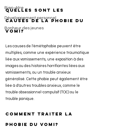
Bien-être
Quelles sont les 
Développement personnel
causes de la phobie du 
Bonheur des jeunes
vomi?
Les causes de l'émétophobie peuvent être 
multiples, comme une expérience traumatique 
liée aux vomissements, une exposition à des 
images ou des histoires horrifiantes liées aux 
vomissements, ou un trouble anxieux 
généralisé. Cette phobie peut également être 
liée à d'autres troubles anxieux, comme le 
trouble obsessionnel-compulsif (TOC) ou le 
trouble panique.
Comment traiter la 
phobie du vomi?