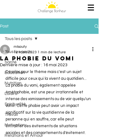
Post
Tous les posts
mlsauty
Tous les posts
12 mars 2023
1 min de lecture
La phobie du vomi
Santé
Dernière mise à jour :
16 mai 2023
Désolés pour le thème mais c'est un sujet 
Education
difficile pour ceux qui la vivent au quotidien...
Nutrition
La phobie du vomi, également appelée 
émétophobie, est une peur irrationnelle et 
Loisirs
intense des vomissements ou de voir quelqu'un 
Spiritualité
vomir. Cette phobie peut avoir un impact 
significatif sur la vie quotidienne de la 
Travail
personne qui en souffre, car elle peut 
Motivation
entraîner des évitements de situations 
sociales et des comportements d'évitement.
Relations et Amour