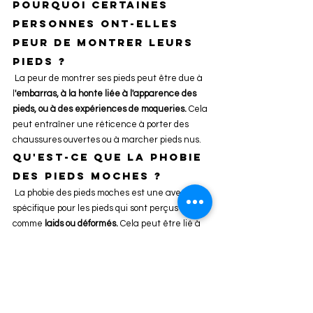
Pourquoi certaines 
personnes ont-elles 
peur de montrer leurs 
pieds ? 
 La peur de montrer ses pieds peut être due à 
l
'embarras, à la honte liée à l'apparence des 
pieds, ou à des expériences de moqueries.
 Cela 
peut entraîner une réticence à porter des 
chaussures ouvertes ou à marcher pieds nus.
Qu'est-ce que la phobie 
des pieds moches ? 
 La phobie des pieds moches est une aversion 
spécifique pour les pieds qui sont perçus 
comme 
laids ou déformés.
 Cela peut être lié à 
des standards esthétiques personnels ou à des 
expériences de jugement ou de moquerie.
La phobie des pieds est-
elle liée au fétichisme 
des pieds ? 