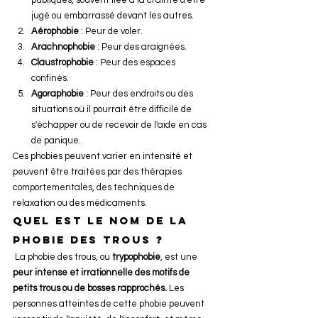
publiques, souvent liée à la crainte d'être 
jugé ou embarrassé devant les autres.
Aérophobie
 : Peur de voler.
Arachnophobie
 : Peur des araignées.
Claustrophobie
 : Peur des espaces 
confinés.
Agoraphobie
 : Peur des endroits ou des 
situations où il pourrait être difficile de 
s'échapper ou de recevoir de l'aide en cas 
de panique.
Ces phobies peuvent varier en intensité et 
peuvent être traitées par des thérapies 
comportementales, des techniques de 
relaxation ou des médicaments.
Quel est le nom de la 
phobie des trous ? 
 La phobie des trous, ou 
trypophobie
, est une 
peur intense et irrationnelle des motifs de 
petits trous ou de bosses rapprochés.
 Les 
personnes atteintes de cette phobie peuvent 