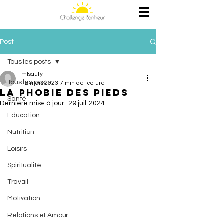
Post
Tous les posts
mlsauty
Tous les posts
12 mars 2023
7 min de lecture
La phobie des pieds
Santé
Dernière mise à jour :
29 juil. 2024
Education
Nutrition
Loisirs
Spiritualité
Travail
Motivation
Relations et Amour