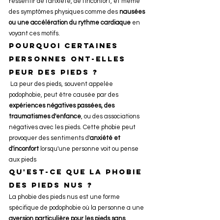
ressentir de l'anxiété, de l'inconfort, et même 
des symptômes physiques comme des 
nausées 
ou une accélération du rythme cardiaque
 en 
voyant ces motifs.
Pourquoi certaines 
personnes ont-elles 
peur des pieds ? 
 La peur des pieds, souvent appelée 
podophobie, peut être causée par des 
expériences négatives passées, des 
traumatismes d'enfance
, ou des associations 
négatives avec les pieds. Cette phobie peut 
provoquer des sentiments d'
anxiété et 
d'inconfort
 lorsqu'une personne voit ou pense 
aux pieds
Qu'est-ce que la phobie 
des pieds nus ? 
La phobie des pieds nus est une forme 
spécifique de podophobie où la personne a une 
aversion particulière pour les pieds sans 