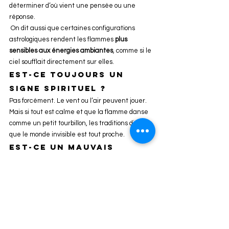
déterminer d’où vient une pensée ou une 
réponse.
 On dit aussi que certaines configurations 
astrologiques rendent les flammes 
plus 
sensibles aux énergies ambiantes
, comme si le 
ciel soufflait directement sur elles.
Est-ce toujours un 
signe spirituel ?
Pas forcément. Le vent ou l’air peuvent jouer. 
Mais si tout est calme et que la flamme danse 
comme un petit tourbillon, les traditions disent 
que le monde invisible est tout proche.
Est-ce un mauvais 
présage ?
Rarement. Une flamme agitée n’est pas un 
signe de malheur. C’est plutôt un 
signal 
d’énergie présente
, parfois même une 
protection ou une réponse. Si l’atmosphère 
devient lourde, pensez à purifier avec une 