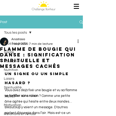
Post
Tous les posts
Anastasia
Tous les posts
1 août 2025
7 min de lecture
Flamme de bougie qui
Santé
danse : signification
spirituelle et
Education
messages cachés
Nutrition
un signe ou un simple 
Loisirs
hasard ?
Spiritualité
Vous avez déjà fixé une bougie et vu sa flamme 
se tortiller sans raison
 ? Comme une petite 
Travail
âme agitée qui hésite entre deux mondes… 
Motivation
Beaucoup y voient un message. D'autres 
parlent d'énergie dans l’air. Mais est-ce un 
Relations et Amour