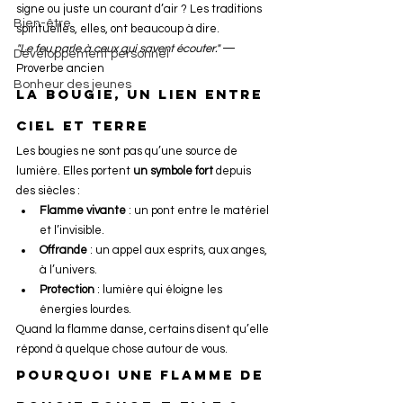
signe ou juste un courant d’air ? Les traditions 
Bien-être
spirituelles, elles, ont beaucoup à dire.
"Le feu parle à ceux qui savent écouter."
 — 
Développement personnel
Proverbe ancien
Bonheur des jeunes
La bougie, un lien entre 
ciel et terre
Les bougies ne sont pas qu’une source de 
lumière. Elles portent 
un symbole fort
 depuis 
des siècles :
Flamme vivante
 : un pont entre le matériel 
et l’invisible.
Offrande
 : un appel aux esprits, aux anges, 
à l’univers.
Protection
 : lumière qui éloigne les 
énergies lourdes.
Quand la flamme danse, certains disent qu’elle 
répond à quelque chose autour de vous.
Pourquoi une flamme de 