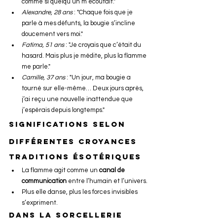
comme si quelqu’un m’écoutait."
Alexandre, 28 ans
 : "Chaque fois que je 
parle à mes défunts, la bougie s’incline 
doucement vers moi."
Fatima, 51 ans
 : "Je croyais que c’était du 
hasard. Mais plus je médite, plus la flamme 
me parle."
Camille, 37 ans
 : "Un jour, ma bougie a 
tourné sur elle-même… Deux jours après, 
j’ai reçu une nouvelle inattendue que 
j’espérais depuis longtemps."
Significations selon 
différentes croyances
Traditions ésotériques
La flamme agit comme un 
canal de 
communication
 entre l’humain et l’univers.
Plus elle danse, plus les forces invisibles 
s’expriment.
Dans la sorcellerie 