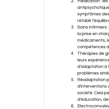
Médication : le
antipsychotiques
symptômes des t
rétablir l'équil
Soins infirmiers
la prise en char
médicaments, le
compétences d'a
Thérapies de gr
leurs expérienc
d'adaptation à 
problèmes simila
Réadaptation ps
d'interventions 
société. Cela p
d'éducation, des
Electroconvulsi