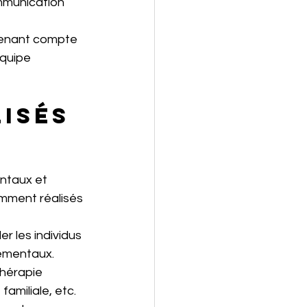
mmunication 
 tenant compte 
équipe 
isés 
entaux et 
mment réalisés 
r les individus 
ementaux. 
thérapie 
amiliale, etc.