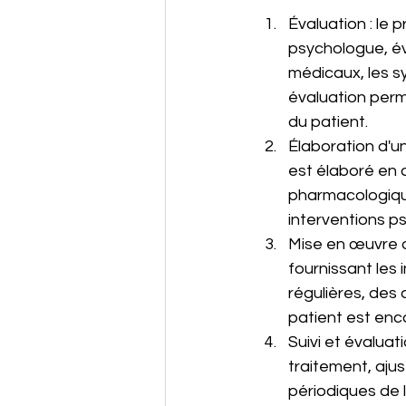
Évaluation : le
psychologue, éva
médicaux, les s
évaluation perm
du patient.
Élaboration d'un
est élaboré en c
pharmacologique
interventions p
Mise en œuvre d
fournissant les
régulières, des
patient est enc
Suivi et évaluati
traitement, ajus
périodiques de l