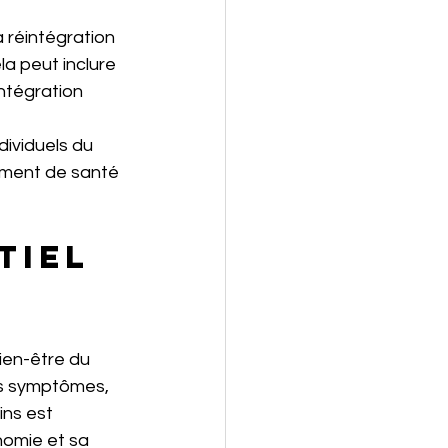
 réintégration 
a peut inclure 
ntégration 
ividuels du 
ement de santé 
tiel 
ien-être du 
les symptômes, 
ins est 
nomie et sa 