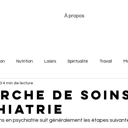
À propos
ion
Nutrition
Loisirs
Spiritualité
Travail
Mo
23
4 min de lecture
re
Développement personnel
Bonheur des jeunes
rche de soin
hiatrie
s en psychiatrie suit généralement les étapes suivante