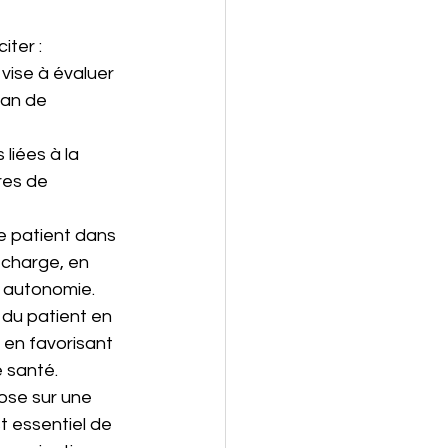
iter :
vise à évaluer 
lan de 
liées à la 
res de 
e patient dans 
charge, en 
n autonomie.
e du patient en 
en favorisant 
e santé.
ose sur une 
t essentiel de 