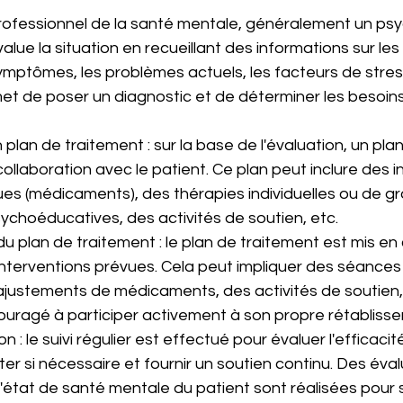
 professionnel de la santé mentale, généralement un psy
lue la situation en recueillant des informations sur le
ymptômes, les problèmes actuels, les facteurs de stress
et de poser un diagnostic et de déterminer les besoins
 plan de traitement : sur la base de l'évaluation, un pla
ollaboration avec le patient. Ce plan peut inclure des i
s (médicaments), des thérapies individuelles ou de gr
sychoéducatives, des activités de soutien, etc.
u plan de traitement : le plan de traitement est mis en
 interventions prévues. Cela peut impliquer des séances
 ajustements de médicaments, des activités de soutien, 
ouragé à participer activement à son propre rétabliss
on : le suivi régulier est effectué pour évaluer l'efficacit
ter si nécessaire et fournir un soutien continu. Des éval
'état de santé mentale du patient sont réalisées pour su