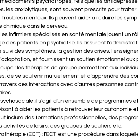
s médicaments psychotropes, tels que les antidépresseu
, les anxiolytiques, sont souvent prescrits pour traiter 
roubles mentaux. Ils peuvent aider à réduire les symp
ibre chimique dans le cerveau.
 : les infirmiers spécialisés en santé mentale jouent un rô
ge des patients en psychiatrie. Ils assurent l'administrat
 suivi des symptômes, la gestion des crises, l'enseign
daptation, et fournissent un soutien émotionnel aux p
oupe : les thérapies de groupe permettent aux individ
es, de se soutenir mutuellement et d'apprendre des 
travers des interactions avec d'autres personnes conf
ires.
ychosociale :il s'agit d'un ensemble de programmes et
visant à aider les patients à retrouver leur autonomie et
eut inclure des formations professionnelles, des progr
 activités de loisirs, des groupes de soutien, etc.
vothérapie (ECT) : l'ECT est une procédure dans laquell