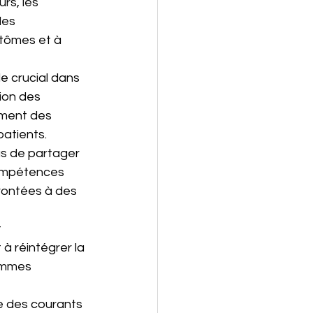
rs, les 
les 
tômes et à 
le crucial dans 
ion des 
ement des 
atients.
us de partager 
compétences 
rontées à des 
 
 à réintégrer la 
ammes 
e des courants 