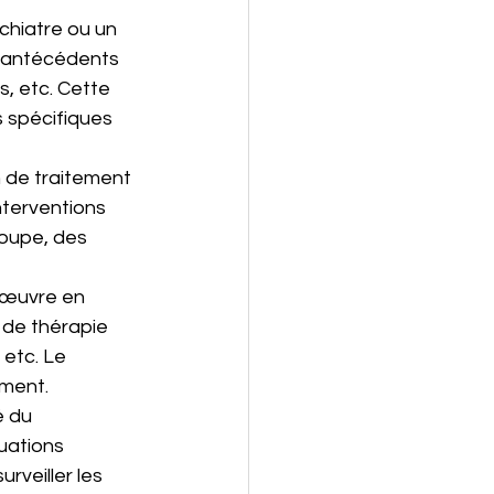
chiatre ou un 
s antécédents 
, etc. Cette 
 spécifiques 
n de traitement 
nterventions 
oupe, des 
 œuvre en 
 de thérapie 
etc. Le 
ement.
é du 
uations 
rveiller les 