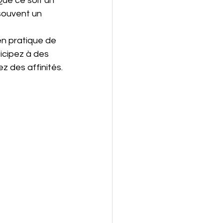
ue ce soit un 
 souvent un 
en pratique de 
icipez à des 
z des affinités.