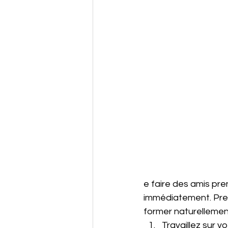
e faire des amis pr
immédiatement. Prene
former naturellemen
Travaillez sur v