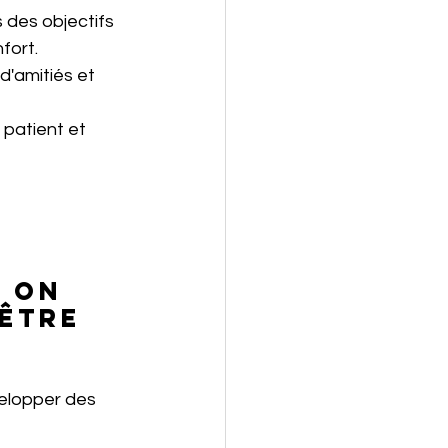
s des objectifs 
fort.
'amitiés et 
patient et 
 on 
être 
velopper des 