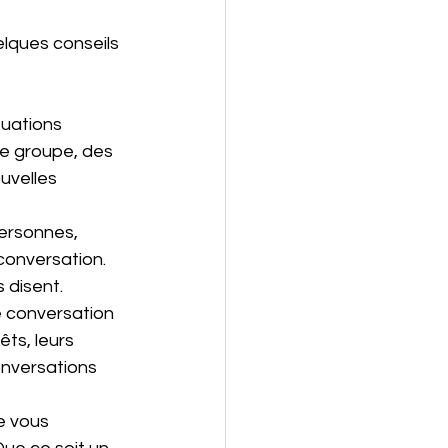
elques conseils 
uations 
de groupe, des 
uvelles 
ersonnes, 
conversation. 
 disent.
 conversation 
ts, leurs 
nversations 
e vous 