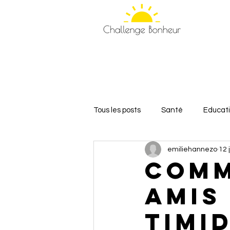
Tous les posts
Santé
Educat
emiliehannezo
12 
Relations et Amour
Bien-êt
comm
amis
timi