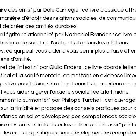
e des amis" par Dale Carnegie : ce livre classique offr
 manière d'établir des relations sociales, de communiqu
 de créer des amitiés durables.
'intégrité relationnelle" par Nathaniel Branden : ce livre 
l'estime de soi et de l'authenticité dans les relations 
s, ce qui peut vous aider à vous sentir plus à l'aise et 
iens d'amitié.
t de l'intestin" par Giulia Enders : ce livre aborde le lien
stinal et la santé mentale, en mettant en évidence l'im
estive pour le bien-être émotionnel. Une meilleure co
vous aider à gérer l'anxiété sociale liée à la timidité.
Comment la surmonter" par Philippe Turchet : cet ouvrag
ur la timidité et propose des conseils pratiques pour l
nfiance en soi et développer des compétences sociale
e des amis et influencer les autres pour réussir" par Le
e des conseils pratiques pour développer des compéten