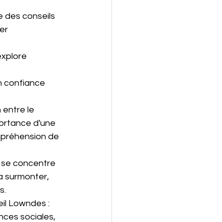
e des conseils 
er 
explore 
en confiance 
 entre le 
portance d'une 
mpréhension de 
e se concentre 
a surmonter, 
s.
il Lowndes : 
ces sociales, 