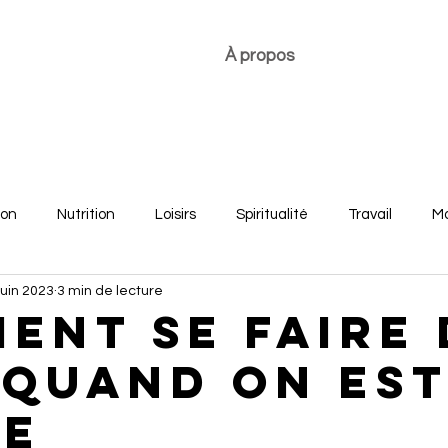
À propos
ion
Nutrition
Loisirs
Spiritualité
Travail
Mo
juin 2023
3 min de lecture
re
Développement personnel
Bonheur des jeunes
ent se faire 
 quand on es
de