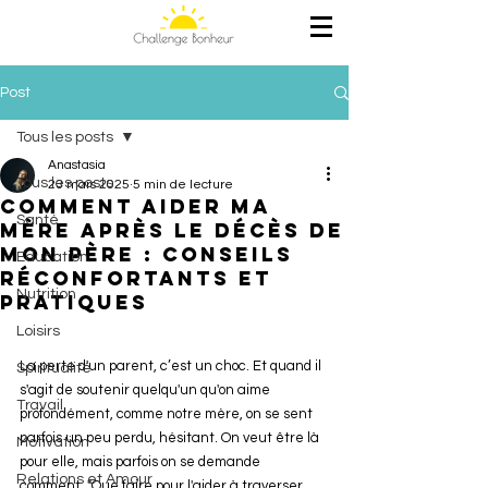
Post
Tous les posts
Anastasia
Tous les posts
23 mars 2025
5 min de lecture
Comment aider ma
Santé
mère après le décès de
mon père : conseils
Education
réconfortants et
Nutrition
pratiques
Loisirs
La perte d'un parent, c’est un choc. Et quand il 
Spiritualité
s'agit de soutenir quelqu'un qu'on aime 
Travail
profondément, comme notre mère, on se sent 
parfois un peu perdu, hésitant. On veut être là 
Motivation
pour elle, mais parfois on se demande 
Relations et Amour
comment. "Que faire pour l'aider à traverser 