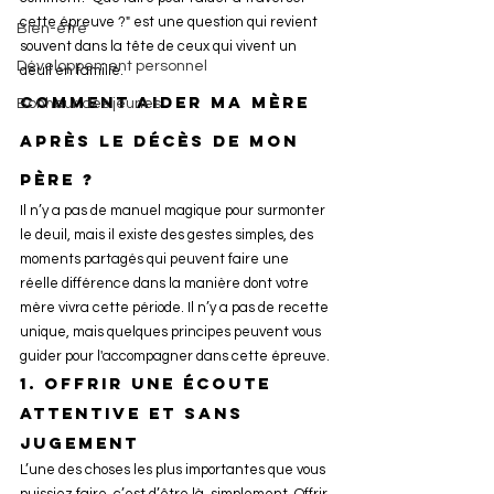
cette épreuve ?" est une question qui revient 
Bien-être
souvent dans la tête de ceux qui vivent un 
Développement personnel
deuil en famille.
Comment aider ma mère 
Bonheur des jeunes
après le décès de mon 
père ?
Il n’y a pas de manuel magique pour surmonter 
le deuil, mais il existe des gestes simples, des 
moments partagés qui peuvent faire une 
réelle différence dans la manière dont votre 
mère vivra cette période. Il n’y a pas de recette 
unique, mais quelques principes peuvent vous 
guider pour l'accompagner dans cette épreuve.
1. 
Offrir une écoute 
attentive et sans 
jugement
L’une des choses les plus importantes que vous 