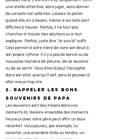
puissiez faire, c’est d’être là, simplement. Offrir 
une oreille attentive, sans juger, sans donner 
de conseils non sollicités. Laissez-la parler 
quand elle en a besoin, même si les mots sont 
difficiles à trouver. Parfois, il ne faut pas 
chercher à trouver des solutions ou à tout 
expliquer. Parfois, juste dire "Je suis là" suffit.
Cela permet à votre mère de vivre son deuil à 
son propre rythme. Il n’y a pas de bonne ou de 
mauvaise manière de pleurer, de se souvenir 
ou de se sentir. Vous êtes là pour l’accepter 
dans son état, quel qu’il soit, sans la pousser à 
aller mieux trop vite.
2. 
Rappeler les bons 
souvenirs de papa
Les souvenirs sont des trésors dans ces 
moments-là. Revivre ensemble des moments 
heureux avec votre père peut offrir un doux 
réconfort. Vous pouvez, par exemple, lui 
raconter une anecdote drôle ou tendre, un 