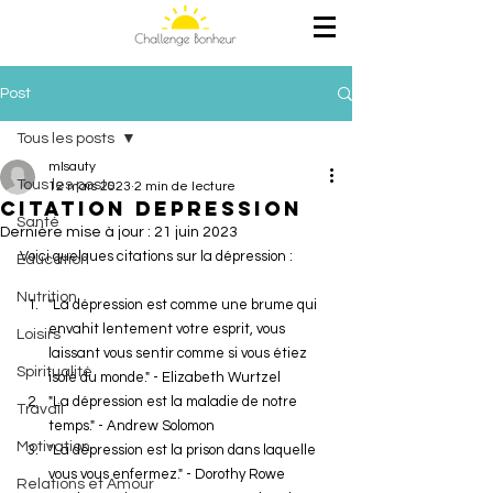
Post
Tous les posts
mlsauty
Tous les posts
12 mars 2023
2 min de lecture
Citation depression
Santé
Dernière mise à jour :
21 juin 2023
Voici quelques citations sur la dépression :
Education
Nutrition
"La dépression est comme une brume qui 
envahit lentement votre esprit, vous 
Loisirs
laissant vous sentir comme si vous étiez 
Spiritualité
isolé du monde." - Elizabeth Wurtzel
"La dépression est la maladie de notre 
Travail
temps." - Andrew Solomon
Motivation
"La dépression est la prison dans laquelle 
vous vous enfermez." - Dorothy Rowe
Relations et Amour