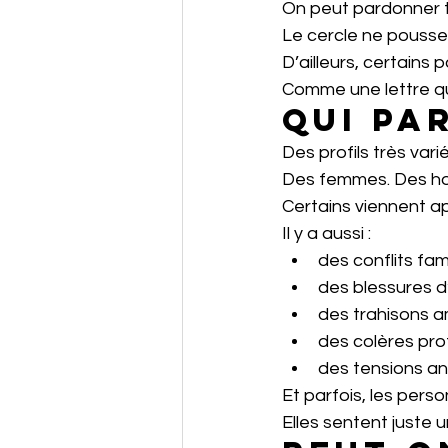
On peut pardonner to
Le cercle ne pousse 
D’ailleurs, certains 
Comme une lettre qu
Qui par
Des profils très varié
Des femmes. Des hom
Certains viennent ap
Il y a aussi :
des conflits fami
des blessures d
des trahisons 
des colères prof
des tensions an
Et parfois, les per
Elles sentent juste u