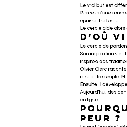
Le vrai but est diffé
Parce qu’une rancœu
épuisant à force.
Le cercle aide alors
D’où v
Le cercle de pardon 
Son inspiration vient
inspirée des traditio
Olivier Clerc racon
rencontre simple. M
Ensuite, il développ
Aujourd’hui, des cen
en ligne.
Pourqu
peur ?