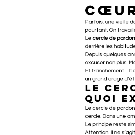
cœu
Parfois, une vieille
pourtant. On travail
Le 
cercle de pardon
derrière les habitud
Depuis quelques anné
excuser non plus. M
Et franchement… bea
un grand orage d’ét
Le cer
quoi e
Le cercle de pardon 
cercle. Dans une am
Le principe reste si
Attention. Il ne s’ag