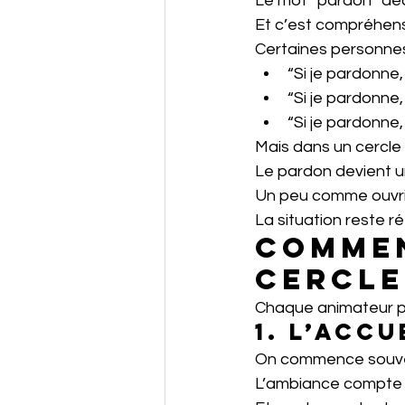
Le mot “pardon” déc
Et c’est compréhens
Certaines personne
“Si je pardonne,
“Si je pardonne, 
“Si je pardonne, 
Mais dans un cercle 
Le pardon devient u
Un peu comme ouvrir
La situation reste r
Commen
cercle
Chaque animateur po
1. L’acc
On commence souven
L’ambiance compte é