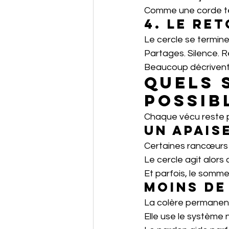
Comme une corde te
4. Le re
Le cercle se termin
Partages. Silence. R
Beaucoup décrivent u
Quels 
possib
Chaque vécu reste p
Un apais
Certaines rancœurs 
Le cercle agit alors
Et parfois, le somme
Moins de
La colère permanen
Elle use le système