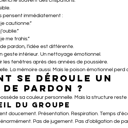
lenche souvent des crispations.
ible.
s pensent immédiatement :
 je cautionne.”
j’oublie.”
je me trahis.”
de pardon, l’idée est différente.
n geste intérieur. Un nettoyage émotionnel.
 les fenêtres après des années de poussière.
éelle. La mémoire aussi. Mais le poison émotionnel perd 
t se déroule un 
 de pardon ?
ssède sa couleur personnelle. Mais la structure reste
ueil du groupe
t doucement. Présentation. Respiration. Temps d’éc
normément. Pas de jugement. Pas d’obligation de par