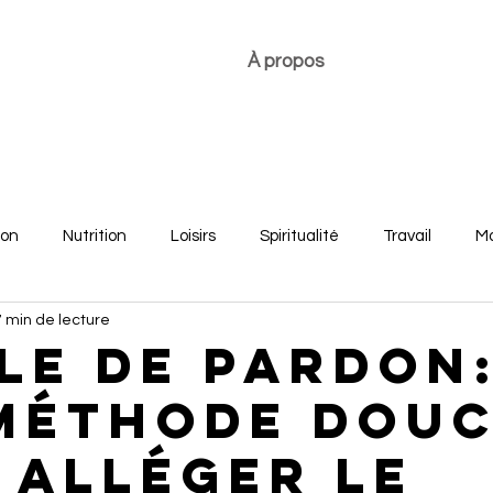
À propos
ion
Nutrition
Loisirs
Spiritualité
Travail
Mo
7 min de lecture
re
Développement personnel
Bonheur des jeunes
le de pardon
méthode dou
 alléger le