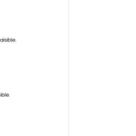
isible.
ible.