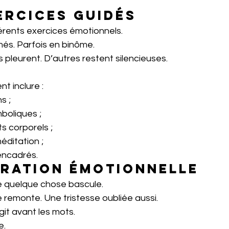
xercices guidés
férents exercices émotionnels.
més. Parfois en binôme.
pleurent. D’autres restent silencieuses.
t inclure :
s ;
boliques ;
 corporels ;
ditation ;
ncadrés.
bération émotionnelle
ue quelque chose bascule.
 remonte. Une tristesse oubliée aussi.
git avant les mots.
e.