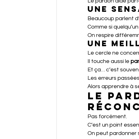
Le pardon aide parfo
Une sens
Beaucoup parlent d’
Comme si quelqu’un a
On respire différem
Une meil
Le cercle ne concer
Il touche aussi le 
pa
Et ça… c’est souvent l
Les erreurs passées
Alors apprendre à 
Le par
réconc
Pas forcément.
C’est un point essent
On peut pardonner 