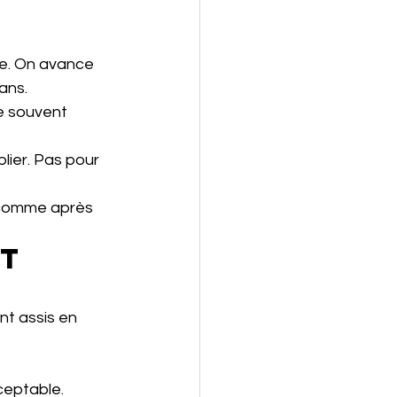
te. On avance 
ans.
e souvent 
lier. Pas pour 
 comme après 
t 
nt assis en 
cceptable.