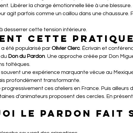
rent. Libérer la charge émotionnelle liée à une blessure.
r agit parfois comme un caillou dans une chaussure. Pe
 à desserrer cette tension intérieure.
ient cette pratique
a été popularisé par 
Olivier Clerc
. Écrivain et conférenc
 du 
Don du Pardon
. Une approche créée par Don Miguel 
ns toltèques.
te souvent une expérience marquante vécue au Mexique
ais profondément transformante.
e progressivement ces ateliers en France. Puis ailleurs
taines d’animateurs proposent des cercles. En présenti
oi le pardon fait s