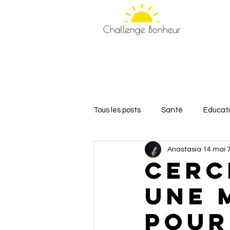
Tous les posts
Santé
Educat
Anastasia
14 mai
Relations et Amour
Bien-êt
Cerc
une 
pour