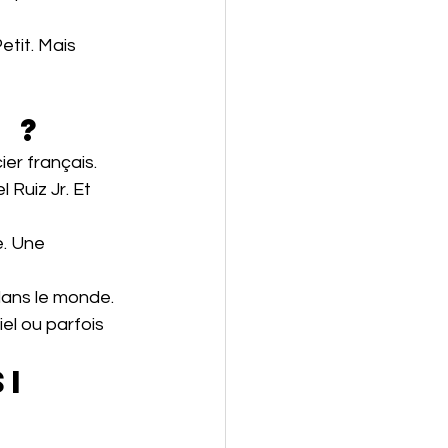
tit. Mais 
 ?
ier français.
Ruiz Jr. Et 
. Une 
 dans le monde.
el ou parfois 
i 