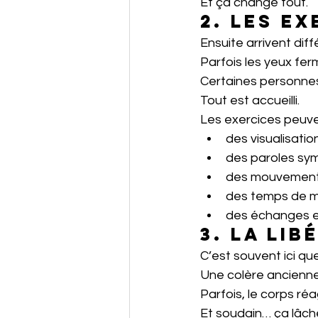
Et ça change tout.
2. Les e
Ensuite arrivent dif
Parfois les yeux fer
Certaines personnes 
Tout est accueilli.
Les exercices peuven
des visualisation
des paroles sym
des mouvements
des temps de mé
des échanges e
3. La li
C’est souvent ici q
Une colère ancienne
Parfois, le corps réa
Et soudain… ça lâch