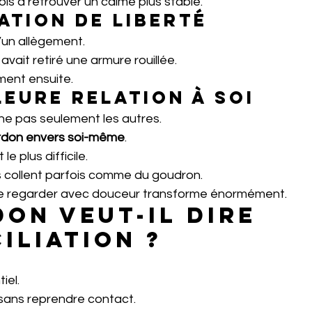
is à retrouver un calme plus stable.
ation de liberté
un allègement.
vait retiré une armure rouillée.
ment ensuite.
leure relation à soi
ne pas seulement les autres.
rdon envers soi-même
.
e plus difficile.
 collent parfois comme du goudron.
se regarder avec douceur transforme énormément.
don veut-il dire 
iliation ?
iel.
sans reprendre contact.