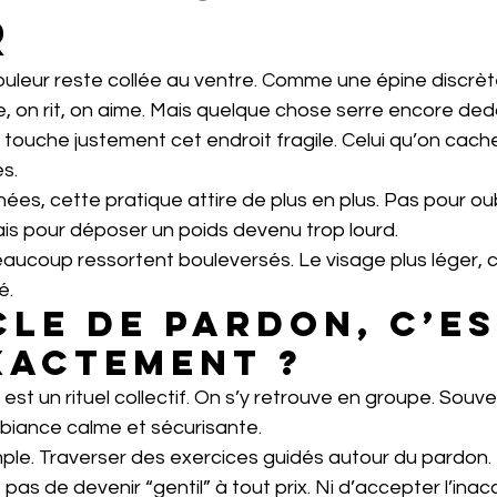
r
 douleur reste collée au ventre. Comme une épine discrè
le, on rit, on aime. Mais quelque chose serre encore ded
 touche justement cet endroit fragile. Celui qu’on cach
es.
es, cette pratique attire de plus en plus. Pas pour oub
ais pour déposer un poids devenu trop lourd.
ucoup ressortent bouleversés. Le visage plus léger,
é.
cle de pardon, c’es
xactement ?
est un rituel collectif. On s’y retrouve en groupe. Souve
biance calme et sécurisante.
mple. Traverser des exercices guidés autour du pardon.
it pas de devenir “gentil” à tout prix. Ni d’accepter l’ina