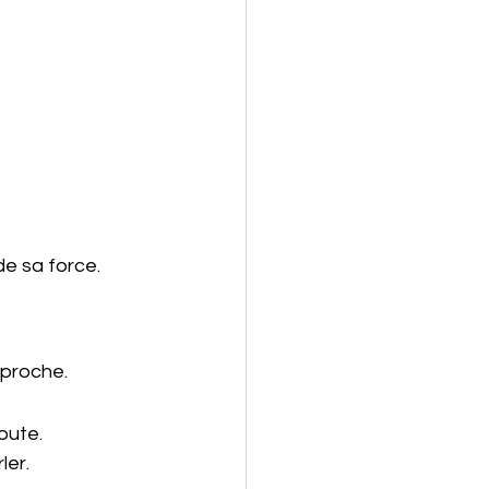
de sa force.
 proche.
oute.
ler.