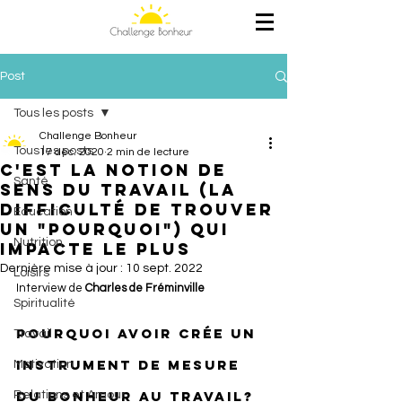
Post
Tous les posts
Challenge Bonheur
Tous les posts
17 déc. 2020
2 min de lecture
C'est la notion de
Santé
sens du travail (la
difficulté de trouver
Education
un "Pourquoi") qui
Nutrition
impacte le plus
Dernière mise à jour :
10 sept. 2022
Loisirs
Interview de 
Charles de Fréminville
Spiritualité
Pourquoi avoir crée un 
Travail
instrument de mesure 
Motivation
du Bonheur au travail? 
Relations et Amour