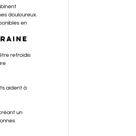
binent 
mes douloureux. 
ponibles en 
raine
re refroidis 
re 
ts aident à 
créant un 
sonnes 