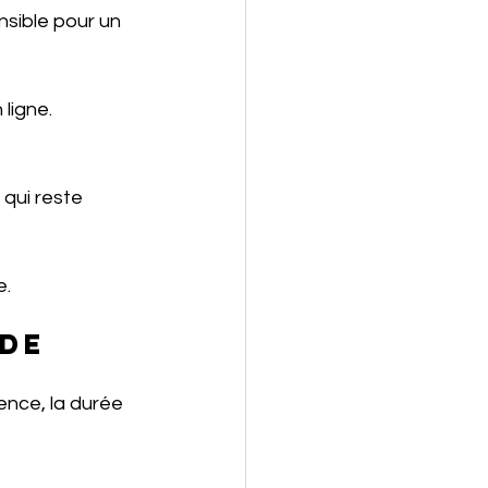
nsible pour un 
ligne.
 qui reste 
e.
de 
ence, la durée 