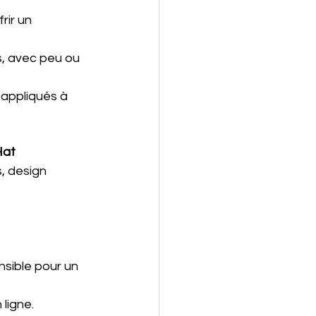
rir un 
s, avec peu ou 
 appliqués à 
Hat
s, design 
nsible pour un 
ligne.