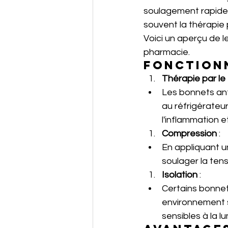
soulagement rapide 
souvent la thérapie 
Voici un aperçu de 
pharmacie.
Fonction
Thérapie par le
Les bonnets ant
au réfrigérateur
l'inflammation e
Compression
 :
En appliquant u
soulager la tens
Isolation
 :
Certains bonnet
environnement s
sensibles à la l