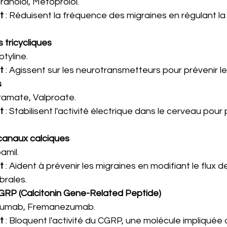
pranolol, Métoprolol.
t
 : Réduisent la fréquence des migraines en régulant la 
 tricycliques
iptyline.
t
 : Agissent sur les neurotransmetteurs pour prévenir le
s
iramate, Valproate.
t
 : Stabilisent l'activité électrique dans le cerveau pour 
 canaux calciques
pamil.
t
 : Aident à prévenir les migraines en modifiant le flux 
brales.
CGRP (Calcitonin Gene-Related Peptide)
enumab, Fremanezumab.
t
 : Bloquent l'activité du CGRP, une molécule impliquée 