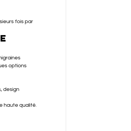
ieurs fois par 
e 
igraines 
ues options 
s, design 
e haute qualité.