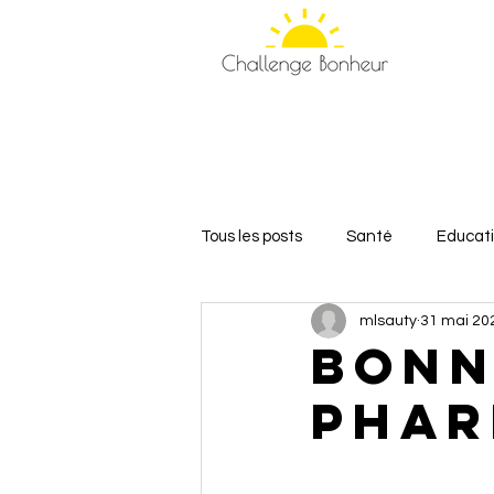
Tous les posts
Santé
Educat
mlsauty
31 mai 20
Relations et Amour
Bien-êt
Bonn
Phar