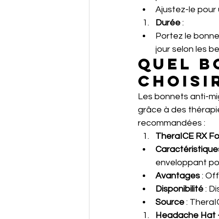
Ajustez-le pour 
Durée
 :
Portez le bonnet
jour selon les b
Quel b
choisi
Les bonnets anti-mi
grâce à des thérapie
recommandées :
TheraICE RX For
Caractéristique
enveloppant pou
Avantages
 : O
Disponibilité
 : D
Source
 : 
TheraI
Headache Hat - 