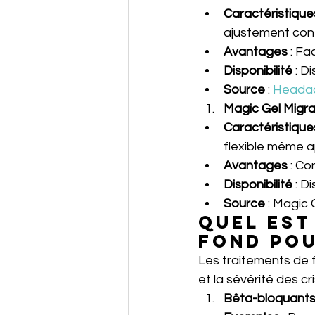
Caractéristique
ajustement conf
Avantages
 : F
Disponibilité
 : 
Source
 : 
Heada
Magic Gel Migra
Caractéristique
flexible même a
Avantages
 : C
Disponibilité
 : D
Source
 : 
Magic 
Quel est
fond pou
Les traitements de f
et la sévérité des c
Bêta-bloquant