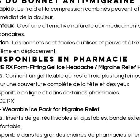
 du Bonnet Anti-Migraine
apide
 : Le froid et la compression combinés peuvent off
édiat de la douleur.
nteux
 : C'est une alternative naturelle aux médicament
condaires.
tion
 : Les bonnets sont faciles à utiliser et peuvent être
même en déplacement.
isponibles en Pharmacie
 RX Form-Fitting Gel Ice Headache / Migraine Relief 
s
 : Contient un gel flexible qui reste froid plus longtemp
r une couverture complète de la tête et des yeux.
isponible en ligne et dans certaines pharmacies.
CE RX
Wearable Ice Pack for Migraine Relief
s
 : Inserts de gel réutilisables et ajustables, bande exte
ortable.
Disponible dans les grandes chaînes de pharmacies et en 