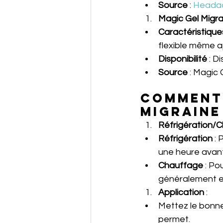
Source
 : 
Heada
Magic Gel Migra
Caractéristique
flexible même a
Disponibilité
 : D
Source
 : 
Magic 
Comment 
migraine
Réfrigération/
Réfrigération
 :
une heure avant 
Chauffage
 : Po
généralement e
Application
 :
Mettez le bonne
permet.