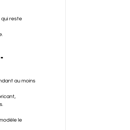
 qui reste 
e.
-
endant au moins 
ricant, 
s.
modèle le 