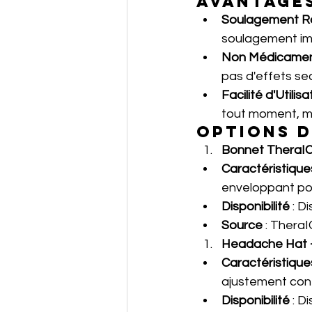
Avantages
Soulagement R
soulagement imm
Non Médicame
pas d'effets se
Facilité d'Utilisa
tout moment, 
Options D
Bonnet TheraICE
Caractéristique
enveloppant pou
Disponibilité
 : D
Source
 : 
TheraI
Headache Hat - 
Caractéristique
ajustement conf
Disponibilité
 : 