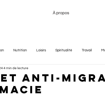
À propos
ion
Nutrition
Loisirs
Spiritualité
Travail
Mo
24
4 min de lecture
re
Développement personnel
Bonheur des jeunes
et Anti-Migr
macie