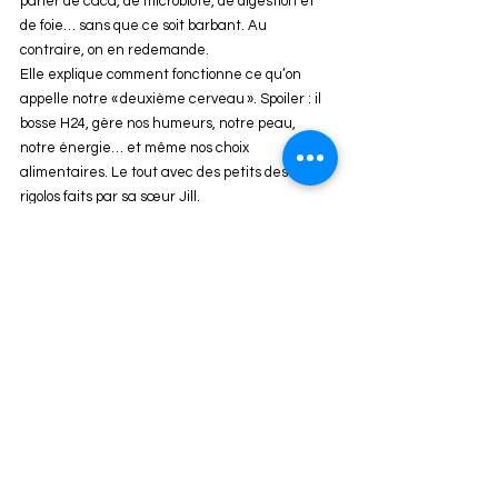
parler de caca, de microbiote, de digestion et 
de foie… sans que ce soit barbant. Au 
contraire, on en redemande.
Elle explique comment fonctionne ce qu’on 
appelle notre « deuxième cerveau ». Spoiler : il 
bosse H24, gère nos humeurs, notre peau, 
notre énergie… et même nos choix 
alimentaires. Le tout avec des petits dessins 
rigolos faits par sa sœur Jill.
C’est concret, léger, instructif. On comprend 
enfin :
pourquoi le foie est le héros discret du 
corps,
pourquoi nos intestins méritent un peu de 
respect,
et pourquoi on devrait peut-être arrêter de 
maltraiter notre digestion.
👉 C’est LE livre à lire si vous voulez prendre 
soin de vous… de l’intérieur.