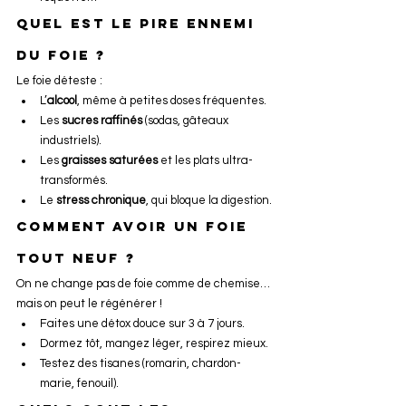
Quel est le pire ennemi 
du foie ?
Le foie déteste :
L’
alcool
, même à petites doses fréquentes.
Les 
sucres raffinés
 (sodas, gâteaux 
industriels).
Les 
graisses saturées
 et les plats ultra-
transformés.
Le 
stress chronique
, qui bloque la digestion.
Comment avoir un foie 
tout neuf ?
On ne change pas de foie comme de chemise… 
mais on peut le régénérer !
Faites une détox douce sur 3 à 7 jours.
Dormez tôt, mangez léger, respirez mieux.
Testez des tisanes (romarin, chardon-
marie, fenouil).