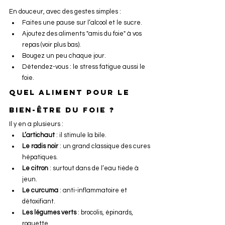
En douceur, avec des gestes simples :
Faites une pause sur l’alcool et le sucre.
Ajoutez des aliments "amis du foie" à vos 
repas (voir plus bas).
Bougez un peu chaque jour.
Détendez-vous : le stress fatigue aussi le 
foie.
Quel aliment pour le 
bien-être du foie ?
Il y en a plusieurs :
L’artichaut
 : il stimule la bile.
Le radis noir
 : un grand classique des cures 
hépatiques.
Le citron
 : surtout dans de l’eau tiède à 
jeun.
Le curcuma
 : anti-inflammatoire et 
détoxifiant.
Les légumes verts
 : brocolis, épinards, 
roquette…