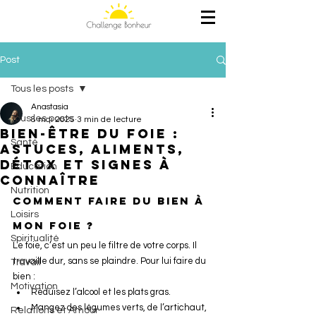
Post
Tous les posts
Anastasia
Tous les posts
8 mai 2025
3 min de lecture
Bien-être du foie :
Santé
astuces, aliments,
détox et signes à
Education
connaître
Nutrition
Comment faire du bien à 
Loisirs
mon foie ?
Spiritualité
Le foie, c’est un peu le filtre de votre corps. Il 
travaille dur, sans se plaindre. Pour lui faire du 
Travail
bien :
Motivation
Réduisez l’alcool et les plats gras.
Mangez des légumes verts, de l’artichaut, 
Relations et Amour