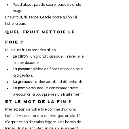
Pas d’alcool, pas de sucre, pas de viande 
rouge.
Et surtout, du repos. Le foie adore qu’on lui 
fiche la paix.
Quel fruit nettoie le 
foie ?
Plusieurs fruits sont des alliés :
Le citron
 : un grand classique. Il réveille le 
foie en douceur.
La pomme
 : pleine de fibres et douce pour 
la digestion.
La grenade
 : antioxydante et détoxifiante.
Le pamplemousse
 : à consommer avec 
précaution si vous prenez un traitement.
Et le mot de la fin ?
Prenez soin de votre foie comme d’un ami 
fidèle. Il vous le rendra en énergie, en clarté 
d’esprit et en digestion légère. Pas besoin de 
forcer. Juste l’écouter un peu plus souvent.