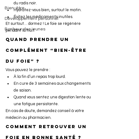
du radis noir.
Bien-être
Hydratez-vous bien, surtout le matin.
Évitez les médicaments inutiles.
Développement personnel
Et surtout… dormez ! Le foie se régénère 
Bonheur des jeunes
pendant la nuit.
Quand prendre un 
complément “bien-être 
du foie” ?
Vous pouvez le prendre :
À la fin d’un repas trop lourd.
En cure de 3 semaines aux changements 
de saison.
Quand vous sentez une digestion lente ou 
une fatigue persistante.
En cas de doute, demandez conseil à votre 
médecin ou pharmacien.
Comment retrouver un 
foie en bonne santé ?