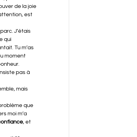
uver de la joie 
ttention, est 
arc. J’étais 
e qui 
antait. Tu m’as 
 du moment 
 bonheur.
nsiste pas à 
emble, mais 
 problème que 
ers moi m’a 
confiance
, et 