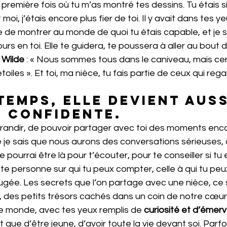
 première fois où tu m’as montré tes dessins. Tu étais si
moi, j’étais encore plus fier de toi. Il y avait dans tes y
ie de montrer au monde de quoi tu étais capable, et je s
jours en toi. Elle te guidera, te poussera à aller au bout 
 Wilde 
: « Nous sommes tous dans le caniveau, mais cer
oiles ». Et toi, ma nièce, tu fais partie de ceux qui rega
e confidente. 
 grandir, de pouvoir partager avec toi des moments enco
 je sais que nous aurons des conversations sérieuses
 pourrai être là pour t’écouter, pour te conseiller si tu 
tte personne sur qui tu peux compter, celle à qui tu peux
jugée. Les secrets que l’on partage avec une nièce, ce 
 des petits trésors cachés dans un coin de notre cœur.
 le monde, avec tes yeux remplis de 
curiosité et d’émerv
 que d’être jeune, d’avoir toute la vie devant soi. Parfois