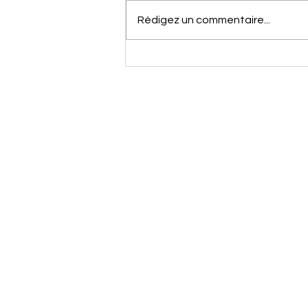
Rédigez un commentaire...
Peur de
décevoir :
pourquoi
avons-nous
tant de mal à
dire non ?