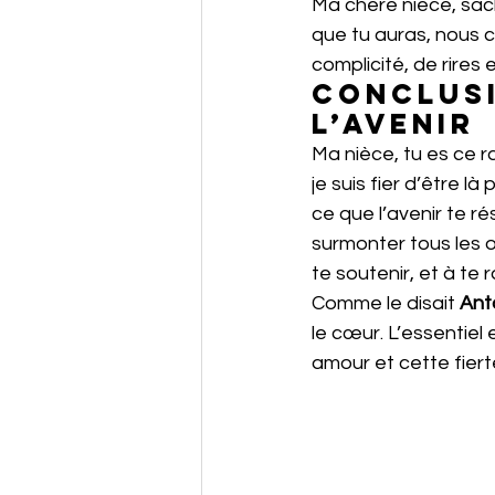
Ma chère nièce, sache
que tu auras, nous 
complicité, de rires
Conclusi
l’avenir
Ma nièce, tu es ce ra
je suis fier d’être l
ce que l’avenir te ré
surmonter tous les ob
te soutenir, et à te r
Comme le disait 
Ant
le cœur. L’essentiel e
amour et cette fiert