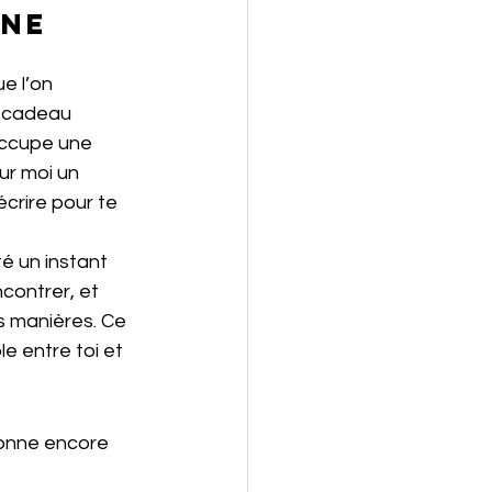
ne 
e l’on 
n cadeau 
 occupe une 
ur moi un 
écrire pour te 
é un instant 
contrer, et 
es manières. Ce 
e entre toi et 
sonne encore 