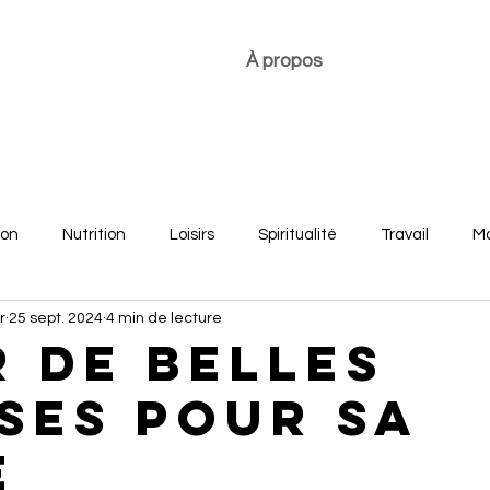
À propos
ion
Nutrition
Loisirs
Spiritualité
Travail
Mo
r
25 sept. 2024
4 min de lecture
re
Développement personnel
Bonheur des jeunes
r de belles
ses pour sa
e