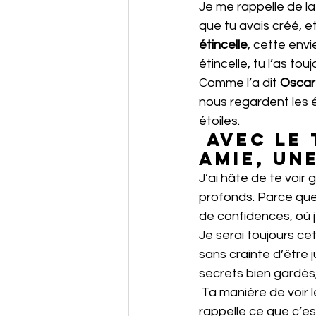
Je me rappelle de la
que tu avais créé, et 
étincelle
, cette env
étincelle, tu l’as tou
Comme l’a dit 
Oscar
nous regardent les ét
étoiles.
 Avec le temps, elle devient aussi une 
amie, un
J’ai hâte de te voir
profonds. Parce que
de confidences, où je
Je serai toujours ce
sans crainte d’être 
secrets bien gardés,
 Ta manière de voir
rappelle ce que c’est