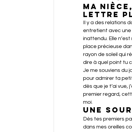
Ma nièce
lettre p
Il y a des relations 
entretient avec une
inattendu. Elle n’est 
place précieuse dans
rayon de soleil qui r
dire à quel point tu
Je me souviens du jo
pour admirer ta petit
dès que je t’ai vue, 
premier regard, cette
moi.
Une sour
Dès tes premiers pas
dans mes oreilles c