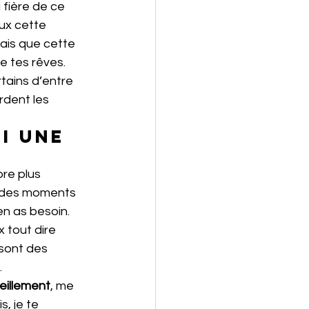
 fière de ce 
eux cette 
ais que cette 
de tes rêves.
tains d’entre 
rdent les 
re plus 
, des moments 
en as besoin.
 tout dire 
sont des 
 
eillement
, me 
, je te 