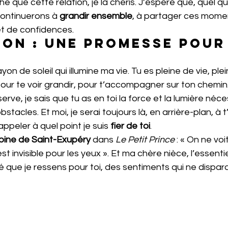
 que cette relation, je la chéris. J’espère que, quel que
continuerons à 
grandir ensemble
, à partager ces mome
 et de confidences.
on : Une promesse pour
yon de soleil qui illumine ma vie. Tu es pleine de vie, ple
à pour te voir grandir, pour t’accompagner sur ton chemi
serve, je sais que tu as en toi la force et la lumière néc
stacles. Et moi, je serai toujours là, en arrière-plan, à 
appeler à quel point je suis 
fier de toi
.
oine de Saint-Exupéry
 dans 
Le Petit Prince
 : « On ne vo
st invisible pour les yeux ». Et ma chère nièce, l’essentie
é que je ressens pour toi, des sentiments qui ne dispara