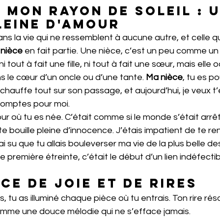
, mon rayon de soleil : u
leine d'amour
dans la vie qui ne ressemblent à aucune autre, et celle qu
 
nièce
 en fait partie. Une nièce, c’est un peu comme u
ni tout à fait une fille, ni tout à fait une sœur, mais elle
 le cœur d’un oncle ou d’une tante. 
Ma nièce
, tu es po
échauffe tout sur son passage, et aujourd’hui, je veux t’
 comptes pour moi.
ur où tu es née. C’était comme si le monde s’était arrêt
e bouille pleine d’innocence. J’étais impatient de te ren
j’ai su que tu allais bouleverser ma vie de la plus belle d
 première étreinte, c’était le début d’un lien indéfectibl
ce de joie et de rires
, tu as illuminé chaque pièce où tu entrais. Ton rire ré
omme une douce mélodie qui ne s’efface jamais. 