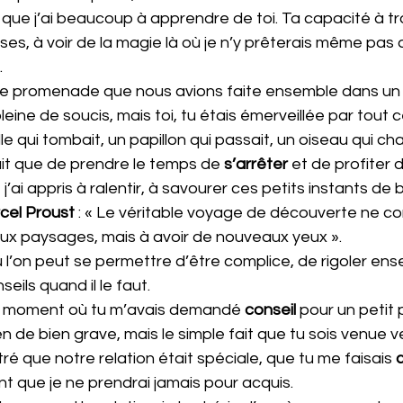
 que j’ai beaucoup à apprendre de toi. Ta capacité à tro
ses, à voir de la magie là où je n’y prêterais même pas a
.
e promenade que nous avions faite ensemble dans un p
eine de soucis, mais toi, tu étais émerveillée par tout c
ille qui tombait, un papillon qui passait, un oiseau qui ch
it que de prendre le temps de 
s’arrêter
 et de profiter
 j’ai appris à ralentir, à savourer ces petits instants de
cel Proust
 : « Le véritable voyage de découverte ne co
x paysages, mais à avoir de nouveaux yeux ». 
ù l’on peut se permettre d’être complice, de rigoler ens
seils quand il le faut.
n moment où tu m’avais demandé 
conseil 
pour un petit
ien de bien grave, mais le simple fait que tu sois venue v
é que notre relation était spéciale, que tu me faisais 
nt que je ne prendrai jamais pour acquis.