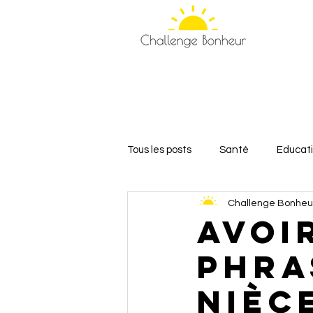
Tous les posts
Santé
Educat
Challenge Bonheu
Relations et Amour
Bien-êt
Avoi
phra
nièc