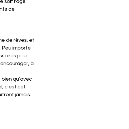
 soit l’âge 
nts de 
 
ine de rêves, et 
n. Peu importe 
essaires pour 
t’encourager, à 
it bien qu’avec 
l, c’est cet 
îtront jamais.