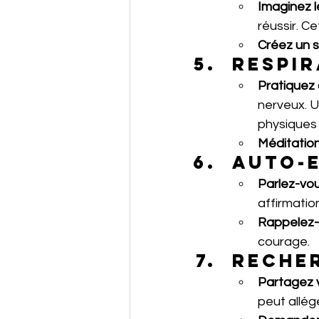
Imaginez 
réussir. C
Créez un s
Respir
Pratiquez 
nerveux. U
physiques 
Méditation
Auto-
Parlez-vo
affirmatio
Rappelez-
courage.
Reche
Partagez 
peut allége