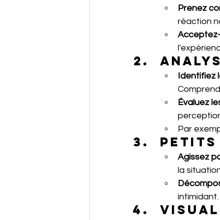
Prenez co
réaction n
Acceptez-
l'expérien
Analys
Identifiez 
Comprendre
Évaluez le
perceptio
Par exempl
Petits
Agissez p
la situati
Décompose
intimidant.
Visual