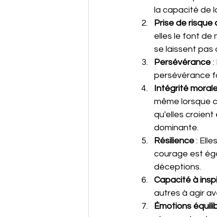
la capacité de 
Prise de risque 
elles le font de
se laissent pas 
Persévérance
 
persévérance f
Intégrité moral
même lorsque ce
qu'elles croient
dominante.
Résilience
 : El
courage est égal
déceptions.
Capacité à inspi
autres à agir a
Émotions équili