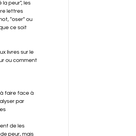
la peur", les 
e lettres 
mot, "oser" ou 
que ce soit 
peur ou comment 
 faire face à 
alyser par 
es 
sent de les 
 de peur, mais 