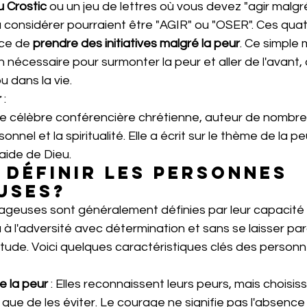
u Crostic
 ou un jeu de lettres où vous devez "agir malgré 
à considérer pourraient être "AGIR" ou "OSER". Ces quatr
ce de 
prendre des initiatives malgré la peur
. Ce simple 
on nécessaire pour surmonter la peur et aller de l'avant, 
ou dans la vie.
r
 :
nel et la spiritualité. Elle a écrit sur le thème de la 
'aide de Dieu.
définir les personnes 
uses?
geuses sont généralement définies par leur capacité à
u à l'adversité avec détermination et sans se laisser par
rtitude. Voici quelques caractéristiques clés des personn
e la peur
 : Elles reconnaissent leurs peurs, mais choisis
 que de les éviter. Le courage ne signifie pas l'absence