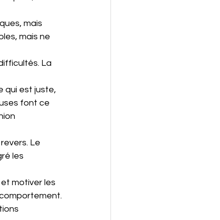
ques, mais 
bles, mais ne 
ifficultés. La 
qui est juste, 
uses font ce 
nion 
revers. Le 
ré les 
et motiver les 
ur comportement.
tions 