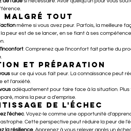
de l'aide
 si nécessaire. Avoir quelqu'un pour vous soute
ifférence.
n malgré tout
’action
 même si vous avez peur. Parfois, la meilleure fa
la peur est de se lancer, en se fiant à ses compétence
n.
'inconfort
. Comprenez que l'inconfort fait partie du pr
.
ion et préparation
vous
 sur ce qui vous fait peur. La connaissance peut ré
e et l'anxiété.
vous
 adéquatement pour faire face à la situation. Plus
paré, moins la peur a d'emprise.
tissage de l'échec
ez l'échec
. Voyez-le comme une opportunité d'apprend
astrophe. Cette perspective peut réduire la peur de l'
 la résilience
. Apprenez à vous relever après un échec,