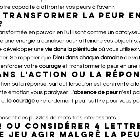
otre capacité à affronter vos peurs à l'avenir.
transformer la peur en
?
ansformée en pouvoir en l'utilisant comme un catalyseur 
une énergie à canaliser pour atteindre vos objectifs. 
e développer une 
vie dans la plénitude
 où vous utilisez 
cer. Se rappeler que 
Dieu dans chaque domaine
 de vot
renforcer votre 
courage
 et transformer la peur en une 
ans l'action ou la répon
ction ou la réponse, surtout lorsqu'on est confronté à l
tte émotion vous paralyser. L'
absence de peur
 n'est p
re, 
le courage
 à retardement peut suffire pour vous pou
oposent des puzzles de mots très interessants.
 ou considérer 4 lettre
le jeu agir malgré la peu