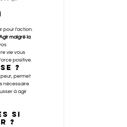
 
pour l'action. 
Agir malgré la 
vos 
re vie vous 
force positive.
se ?
a peur, permet 
as nécessaire 
sser à agir 
s si 
r ?