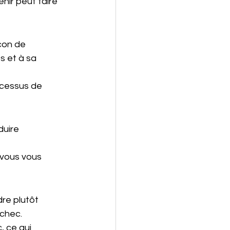
nir peut faire 
çon de 
s et à sa 
ocessus de 
duire 
 vous vous 
re plutôt 
échec.
 ce qui 