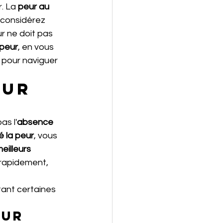
. La 
peur au 
a considérez 
r ne doit pas 
 peur
, en vous 
 pour naviguer 
ur 
as l'
absence 
é la peur
, vous 
eilleurs 
rapidement, 
tant certaines 
eur