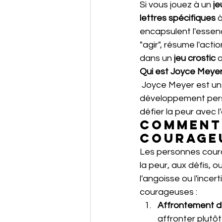
Si vous jouez à un 
je
lettres spécifiques
 
encapsulent l'essen
"agir", résume l'acti
dans un 
jeu crostic
 
Qui est Joyce Meye
 Joyce Meyer est une célèbre conférencière chrétienne, auteur de nombreux livres sur le 
développement person
défier la peur avec l
Comment 
courage
Les personnes coura
la peur, aux défis, o
l'angoisse ou l'ince
courageuses :
Affrontement d
affronter plutôt