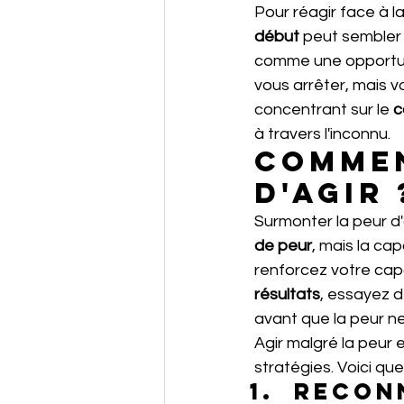
Pour réagir face à la
début
 peut sembler 
comme une opportun
vous arrêter, mais 
concentrant sur le 
c
à travers l'inconnu.
Commen
d'agir 
Surmonter la peur d
de peur
, mais la cap
renforcez votre capa
résultats
, essayez d
avant que la peur n
Agir malgré la peur 
stratégies. Voici qu
Reconn