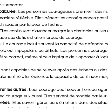
la surmonter.
calculée
 : Les personnes courageuses prennent des ris
 manière réfléchie. Elles pèsent les conséquences possi
dissuader par la peur de l'échec.
: Elles continuent d'avancer malgré les obstacles ou les d
ace aux défis est une marque de courage.
e
 : Le courage inclut souvent la capacité de défendre ce 
la est impopulaire ou difficile. Les personnes courage
 être correct, même si cela implique de s'opposer à l'opi
les sont capables de se relever après des échecs ou des 
ement lié à la résilience, la capacité de continuer malg
rer les autres
 : Leur courage peut souvent encourager 
vec courage eux aussi. Elles servent de modèle par le
brées
 : Elles savent gérer leurs émotions dans des situa