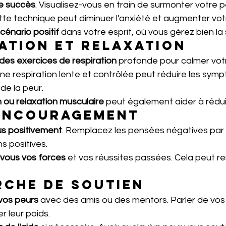
le succès
. Visualisez-vous en train de surmonter votre p
ette technique peut diminuer l'anxiété et augmenter vo
cénario positif
 dans votre esprit, où vous gérez bien la 
ation et relaxation
des exercices de respiration
 profonde pour calmer vot
ne respiration lente et contrôlée peut réduire les sym
de la peur.
 ou relaxation musculaire
 peut également aider à réduir
encouragement
us positivement
. Remplacez les pensées négatives par
ns positives.
vous vos forces
 et vos réussites passées. Cela peut re
rche de soutien
vos peurs
 avec des amis ou des mentors. Parler de vos
r leur poids.