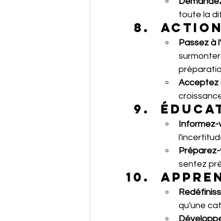
Demandez 
toute la d
Actio
Passez à l
surmonter 
préparatio
Acceptez l
croissance
Éducat
Informez-
l'incertitud
Préparez-
sentez pré
Appren
Redéfiniss
qu'une cat
Développez