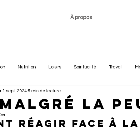
À propos
ion
Nutrition
Loisirs
Spiritualité
Travail
Mo
r
1 sept. 2024
5 min de lecture
re
Développement personnel
Bonheur des jeunes
 malgré la pe
évr.
t réagir face à la