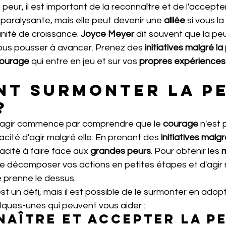
 peur, il est important de la reconnaître et de l'accepter
paralysante, mais elle peut devenir une 
alliée
 si vous l
ité de croissance. 
Joyce Meyer
 dit souvent que la peu
vous pousser à avancer. Prenez des 
initiatives malgré la
ourage
 qui entre en jeu et sur vos 
propres expériences
t surmonter la pe
?
'agir commence par comprendre que le 
courage
 n'est p
acité d'agir malgré elle. En prenant des 
initiatives malgr
cité à faire face aux 
grandes peurs
. Pour obtenir les 
m
e décomposer vos actions en petites étapes et d'agir 
e prenne le dessus.
est un défi, mais il est possible de le surmonter en adop
elques-unes qui peuvent vous aider :
aître et accepter la p