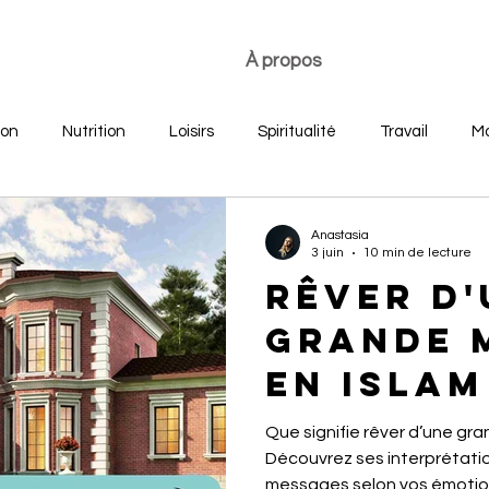
À propos
ion
Nutrition
Loisirs
Spiritualité
Travail
Mo
re
Développement personnel
Bonheur des jeunes
Anastasia
3 juin
10 min de lecture
RêVER D'
GRANDE 
EN ISLAM
Que signifie rêver d’une gr
Découvrez ses interprétation
messages selon vos émotion