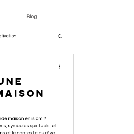
Blog
tivation
UNE
MAISON
ande maison en islam ?
s, symboles spirituels, et
s et le contexte du rêve.