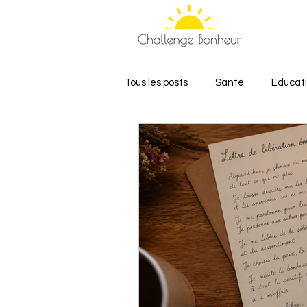
Tous les posts
Santé
Educat
Relations et Amour
Bien-êt