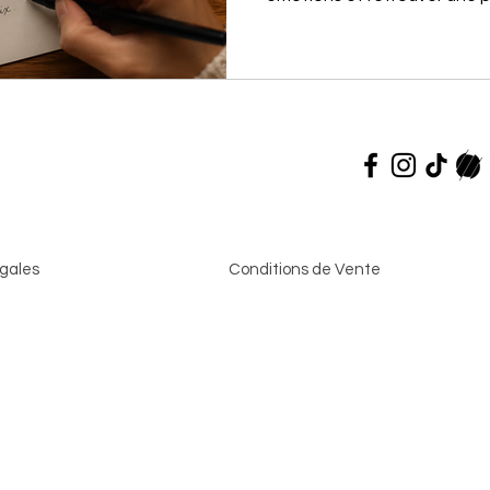
alléger
complet, exemples et FAQ.
cœur
gales
Conditions de Vente