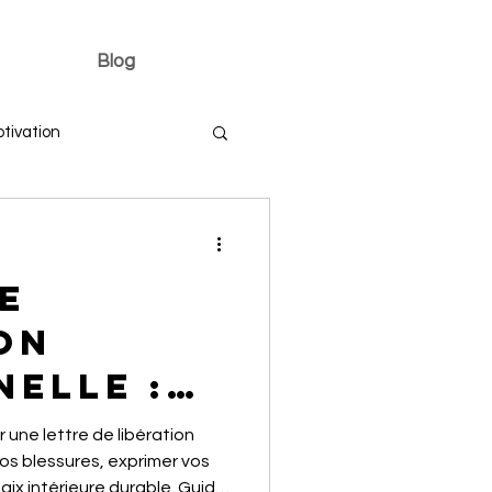
Blog
tivation
e
on
elle :
ir des
une lettre de libération
ur
os blessures, exprimer vos
aix intérieure durable. Guide