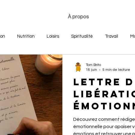
À propos
ion
Nutrition
Loisirs
Spiritualité
Travail
Mo
re
Développement personnel
Bonheur des jeunes
Tom Brito
18 juin
5 min de lecture
Lettre d
libérati
émotionn
le pouvo
Découvrez comment rédiger 
mots po
émotionnelle pour apaiser v
émotions et retrouver une p