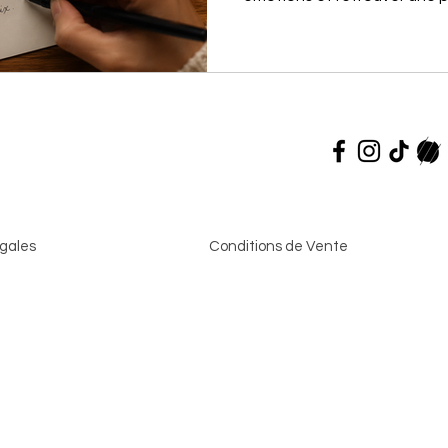
alléger
complet, exemples et FAQ.
cœur
gales
Conditions de Vente