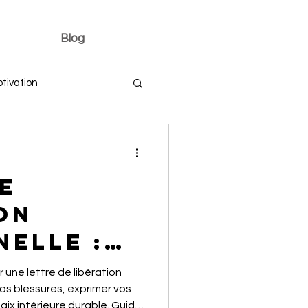
Blog
tivation
e
on
elle :
ir des
une lettre de libération
ur
os blessures, exprimer vos
aix intérieure durable. Guide