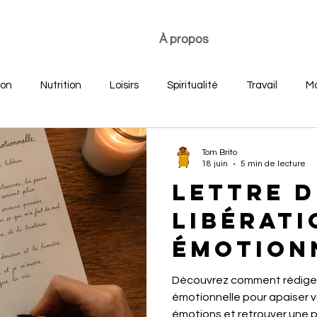
À propos
ion
Nutrition
Loisirs
Spiritualité
Travail
Mo
re
Développement personnel
Bonheur des jeunes
Tom Brito
18 juin
5 min de lecture
Lettre d
libérati
émotionn
le pouvo
Découvrez comment rédiger 
mots po
émotionnelle pour apaiser v
émotions et retrouver une p