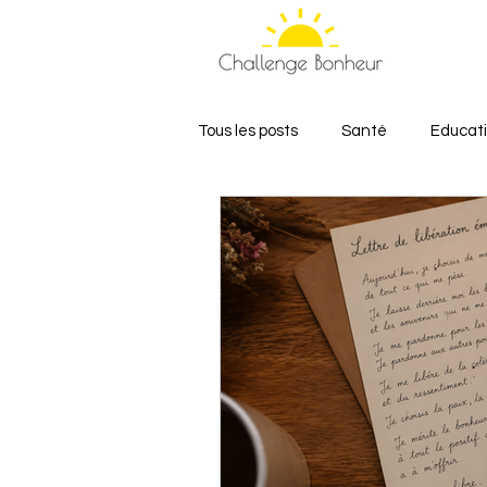
Tous les posts
Santé
Educat
Relations et Amour
Bien-êt