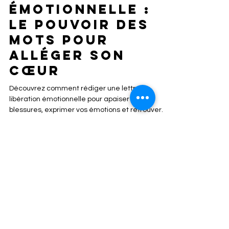
Tom Brito
18 juin
5 min de lecture
Lettre de
libération
émotionnelle :
le pouvoir des
mots pour
alléger son
cœur
Découvrez comment rédiger une lettre de
libération émotionnelle pour apaiser vos
blessures, exprimer vos émotions et retrouver
une paix intérieure durable. Guide complet,
exemples et FAQ.