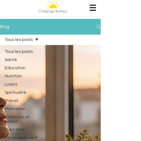
Blog
Tous les posts
Tous les posts
Santé
Education
Nutrition
Loisirs
Spiritualité
Travail
Motivation
Relations et
Amour
Bien-être
Développement