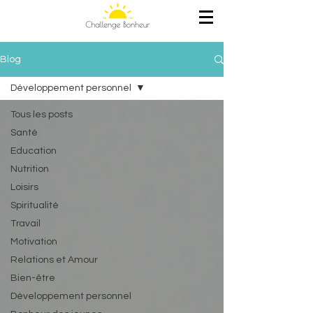
Blog
Développement personnel
Tous les posts
Santé
Education
Nutrition
Loisirs
Spiritualité
Travail
Motivation
Relations et Amour
Bien-être
Développement personnel