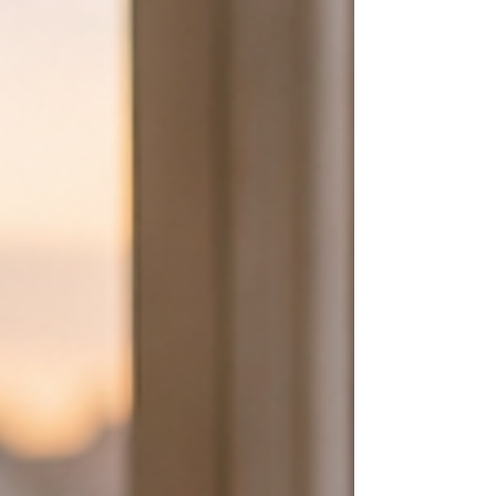
décevoir touche beaucoup de personnes. Elle ne
traduit pas un manque de caractère. Elle cache
souvent un besoin profond d'être aimé, accepté
ou reconnu.